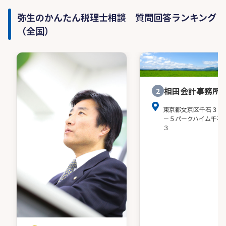
弥生のかんたん税理士相談 質問回答ランキング
（全国）
相田会計事務所
2
東京都文京区千石３－
－５パークハイム千石
３