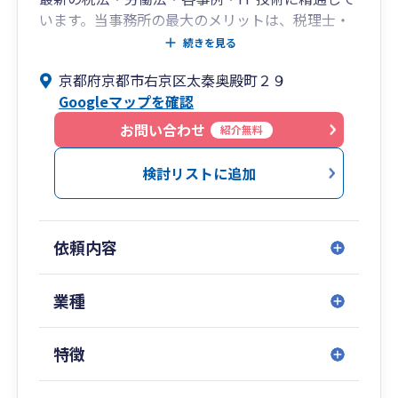
います。当事務所の最大のメリットは、税理士・
社労士・行政書士・保険外交員が常勤し、連携し
続きを見る
て会社経営者様や個人様を総合的にバック・アッ
京都府京都市右京区太秦奥殿町２９
プする事です。提携事務所間契約に生じがちな
Googleマップを確認
「この質問応答や業務は誰が受けてくれるのだろ
う？」といった問題や手間が生じません。 お忙し
お問い合わせ
紹介無料
い経営者様や個人様は様々な士業事務所を渡り歩
く必要がなく会社経営のサポートを安心して総合
検討リストに追加
的かつ効率的にお任せいただけます。私達はサー
ビス業である事を常に心掛け、多くのお客様のご
期待に応じて信頼を得て来ました。どなた様でも
依頼内容
起業時には経理以外にも会社経営上の不安が多く
あると思います。当事務所は1978年の開業当初か
ら多様な業種の経営者様とお付き合いさせて頂き
業種
現在に至ります。経営者様との折衝の中での経験
はこれから新しく事業を始められる方へのノウハ
特徴
ウとしても当事務所の財産となっています。きっ
と貴方様の経営や税に対する不安の解消、ご要望