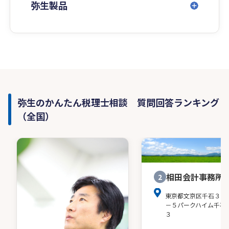
にお応えできます。
弥生製品
弥生のかんたん税理士相談 質問回答ランキング
（全国）
相田会計事務所
2
東京都文京区千石３－
－５パークハイム千石
３