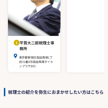
平賀大二郎税理士事
1
務所
東京都新宿区高田馬場1丁
目31番8号高田馬場ダイカ
ンプラザ805
税理士の紹介を弥生におまかせしたい方はこちら