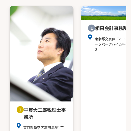
相田会計事務所
2
東京都文京区千石３－
－５パークハイム千石
３
平賀大二郎税理士事
1
務所
東京都新宿区高田馬場1丁