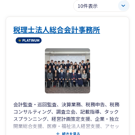
税理士法人総合会計事務所
会計監査・巡回監査、決算業務、税務申告、税務
コンサルティング、調査立会、記載指導、タック
スプランニング、経営計画策定支援、企業・独立
開業総合支援、医療・福祉法人経営支援、アセッ
トマネジメント支援、リスクマネジメント支援、
続きを見る