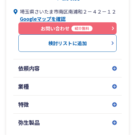
企業再生・事業再編支援、相続税事業承継対策、
埼玉県さいたま市南区南浦和２－４２－１２
経営財務コンサルタント、IT化支援、業務フロ
Googleマップを確認
ー、ISO認証取得支援、CSRコンサルティング、給
与計算代行、社会・労働保険手続き、就業規則・
お問い合わせ
紹介無料
規定の整備、労務顧問など、お客様のご要望にお
答えする体制を整えております。
検討リストに追加
依頼内容
業種
特徴
弥生製品