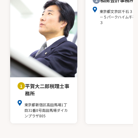
相田会計事務所
東京都文京区千石３－
－５パークハイム千石
３
平賀大二郎税理士事
1
務所
東京都新宿区高田馬場1丁
目31番8号高田馬場ダイカ
ンプラザ805