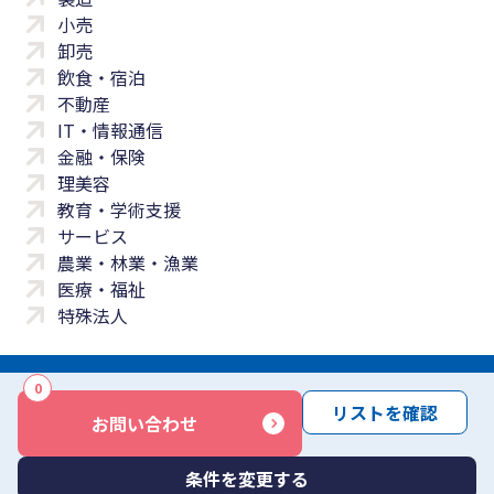
小売
卸売
飲食・宿泊
不動産
IT・情報通信
金融・保険
理美容
教育・学術支援
サービス
農業・林業・漁業
医療・福祉
特殊法人
0
サイトマップ
プライバシーポリシー
免責事項
サービス利用規約
リストを確認
お問い合わせ
商標について
反社会勢力に対する基本方針
お問い合わせ
Copyright © Yayoi Co., Ltd. All rights reserved.
条件を変更する