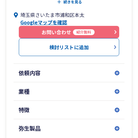
多々あるかと思います。その際には弊所にご依頼
続きを見る
いただければ、税務労務をワンストップで対応で
埼玉県さいたま市浦和区本太
きます。
Googleマップを確認
また、代表は金融機関出身であるため、税務労務
だけでなく資金繰りやライフプランニング等のサ
お問い合わせ
紹介無料
ポートをすることもできます。
まずは、お気軽にご相談ください。
検討リストに追加
依頼内容
業種
特徴
弥生製品