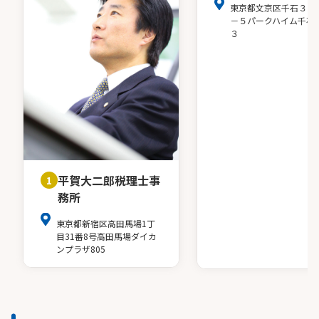
東京都文京区千石３－
－５パークハイム千石
３
平賀大二郎税理士事
1
務所
東京都新宿区高田馬場1丁
目31番8号高田馬場ダイカ
ンプラザ805