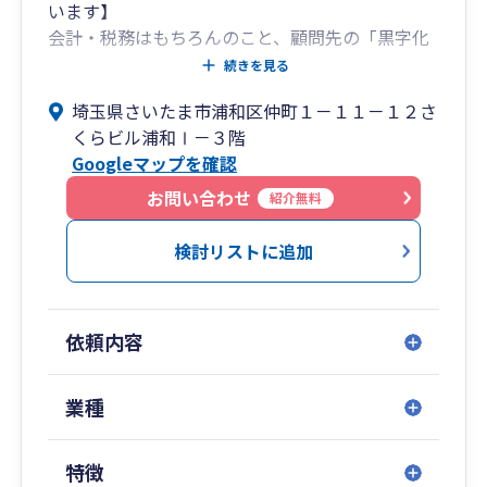
います】
会計・税務はもちろんのこと、顧問先の「黒字化
支援」「資金繰り・銀行対策」等の経営問題に積
続きを見る
極的に取り組んでいます。
埼玉県さいたま市浦和区仲町１－１１－１２さ
より専門性が必要とされる問題には社内外の経営
くらビル浦和Ⅰ－３階
コンサルタントで問題解決を図ります。
Googleマップを確認
また、個人の相続相談にも積極的に対応していま
す。
お問い合わせ
紹介無料
より相談しやすい場所を提供したくロイヤルパイ
ンズホテル浦和に「相続ラウンジ」をご用意して
検討リストに追加
います。
事務所は浦和駅から徒歩5分。女性スタッフが若
干多めです。お気軽にご相談ください。
依頼内容
＜私たちのVISION＞
■1,000社の「いい会社」を創る
業種
■企業の問題を解決するため、100人のプロフェ
ッショナル集団となる
特徴
■仕事、教育を通じて地域社会に貢献する