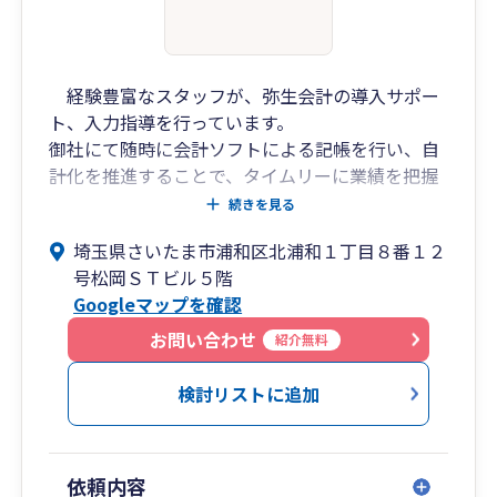
経験豊富なスタッフが、弥生会計の導入サポー
ト、入力指導を行っています。
御社にて随時に会計ソフトによる記帳を行い、自
計化を推進することで、タイムリーに業績を把握
することが可能になり、資金繰りや決算の予測も
続きを見る
可能になります。
埼玉県さいたま市浦和区北浦和１丁目８番１２
またFintechによる銀行取引データやエクセル
号松岡ＳＴビル５階
の取込を導入することで、弥生会計の入力を更に
Googleマップを確認
省力化するご指導も致します。
お問い合わせ
紹介無料
弊社は法人、個人事業主の方の税務相談、経営
相談、事業承継、法人化、事業再編まで幅広くご
検討リストに追加
対応しております。また定期的なご訪問や、各種
連絡ツールによるリモートにより、試算表から見
える現在の経営状態の分析や、経営についてのご
依頼内容
相談も提供しています。