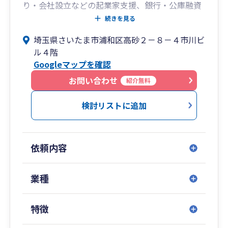
り・会社設立などの起業家支援、銀行・公庫融資
サポート、建設業許可申請、補助金申請、FP相談
続きを見る
など中小企業の支援に力を入れています。
埼玉県さいたま市浦和区高砂２－８－４市川ビ
代表自身がクライアント0件から事務所を起こし
ル４階
た起業家であり、自身の経験を活かして起業家を
Googleマップを確認
支援していきたいと考えています。
弁護士、司法書士、不動産鑑定士、社会保険労務
お問い合わせ
紹介無料
士、銀行、保険会社、不動産会社などとネットワ
ークを構築し、問題解決に当たっています。
検討リストに追加
お気軽にご相談ください。
依頼内容
業種
特徴