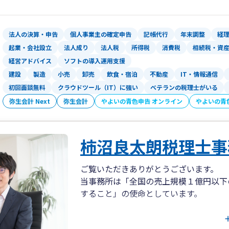
法人の決算・申告
個人事業主の確定申告
記帳代行
年末調整
経
起業・会社設立
法人成り
法人税
所得税
消費税
相続税・資
経営アドバイス
ソフトの導入運用支援
建設
製造
小売
卸売
飲食・宿泊
不動産
IT・情報通信
初回面談無料
クラウドツール（IT）に強い
ベテランの税理士がいる
弥生会計 Next
弥生会計
やよいの青色申告 オンライン
やよいの青
柿沼良太朗税理士事
ご覧いただきありがとうございます。
当事務所は「全国の売上規模１億円以下
すること」の使命としています。
下記、アピールポイントを書かせていた