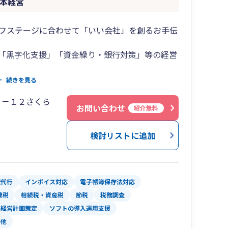
日本経営
には、正直に他の税理士先生をおすすめさせてい
フステージに合わせて「いい会社」を創るお手伝
「黒字化支援」「資金繰り・銀行対策」等の経営
外の経営コンサルタントで問題解決を図ります。
続きを見る
しています。
１－１２さくら
ヤルパインズホテル浦和に「相続ラウンジ」をご
お問い合わせ
紹介無料
ッフが若干多めです。お気軽にご相談ください。
検討リストに追加
のプロフェッショナル集団となる
理代行
インボイス対応
電子帳簿保存法対応
る
費税
相続税・資産税
節税
税務調査
経営計画策定
ソフトの導入運用支援
の他