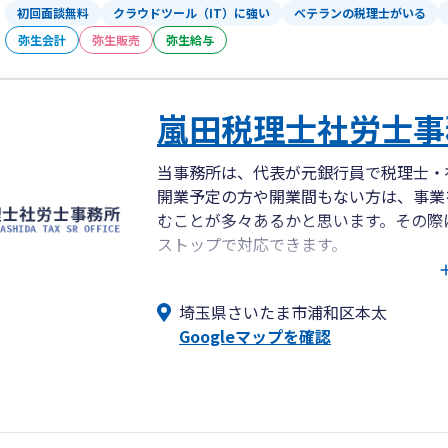
初回面談無料
クラウドツール（IT）に強い
ベテランの税理士がいる
弥生会計
弥生販売
弥生給与
嵐田税理士社労士事
当事務所は、代表が元銀行員で税理士・
開業予定の方や開業間もない方は、事業
むことが多々あるかと思います。その際
ストップで対応できます。
また、代表は金融機関出身であるため、
グ等のサポートをすることもできます。
埼玉県さいたま市浦和区本太
まずは、お気軽にご相談ください。
Googleマップを確認