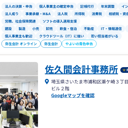
法人の決算・申告
個人事業主の確定申告
記帳代行
年末調整
イ
法人成り
事業承継・M&A
法人税
所得税
消費税
相続税・資
労務、社会保険関連
ソフトの導入運用支援
建設
製造
小売
卸売
飲食・宿泊
不動産
IT・情報通信
個人事業主も歓迎
クラウドツール（IT）に強い
若い担当者がいる
弥生会計 オンライン
弥生会計
やよいの青色申告
佐久間会計事務所
埼玉県さいたま市浦和区瀬ケ崎３丁
ビル２階
Googleマップを確認