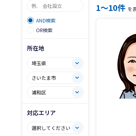
1〜10件
を
AND検索
OR検索
所在地
対応エリア