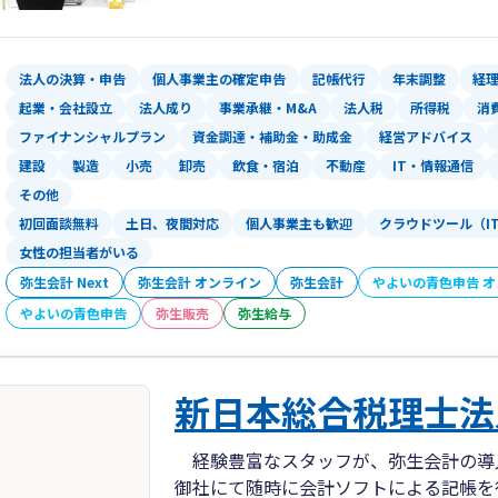
法人の決算・申告
個人事業主の確定申告
記帳代行
年末調整
経
起業・会社設立
法人成り
事業承継・M&A
法人税
所得税
消
ファイナンシャルプラン
資金調達・補助金・助成金
経営アドバイス
建設
製造
小売
卸売
飲食・宿泊
不動産
IT・情報通信
その他
初回面談無料
土日、夜間対応
個人事業主も歓迎
クラウドツール（I
女性の担当者がいる
弥生会計 Next
弥生会計 オンライン
弥生会計
やよいの青色申告 
やよいの青色申告
弥生販売
弥生給与
新日本総合税理士法
経験豊富なスタッフが、弥生会計の導
御社にて随時に会計ソフトによる記帳を