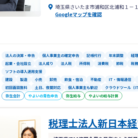
埼玉県さいたま市浦和区北浦和１－
①明朗な料金設定
Googleマップを確認
どの業務に対していくらか明確にしてい
また、売上が１億円以下の企業や個人に
ビスを除き、お求めやすい顧問料にして
②遠隔地対応も可
データやり取りによる遠隔地対応も可で
法人の決算・申告
個人事業主の確定申告
記帳代行
年末調整
経
起業・会社設立
法人成り
法人税
所得税
消費税
節税
税
③相談しやすい環境
ソフトの導入運用支援
何でも相談できる、良きパートナーとし
建設
製造
小売
卸売
飲食・宿泊
不動産
IT・情報通信
初回面談無料
土日、夜間対応
個人事業主も歓迎
クラウドツール（I
④税理士資格者が対応
弥生会計
やよいの青色申告
一般の事務所では税理士資格がない職員
弥生給与
やよいの給与計算
税理士資格者がしっかりとご対応いたし
税理士を選ぶ際には、何より相性が重要
税理士法人新日本経
そのため、顧問契約をご希望の際には、
います。