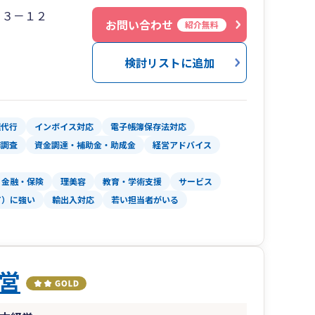
１３－１２
お問い合わせ
紹介無料
ます。
必要なサービスに限定することで、いらないサー
検討リストに追加
います。
す。
理代行
インボイス対応
電子帳簿保存法対応
務調査
資金調達・補助金・助成金
経営アドバイス
ての存在になれればと思います。
金融・保険
理美容
教育・学術支援
サービス
T）に強い
輸出入対応
若い担当者がいる
が対応することが多い中で、
ます。
かと思います。
営
面談の際に御社に合うかを検討いただければと思