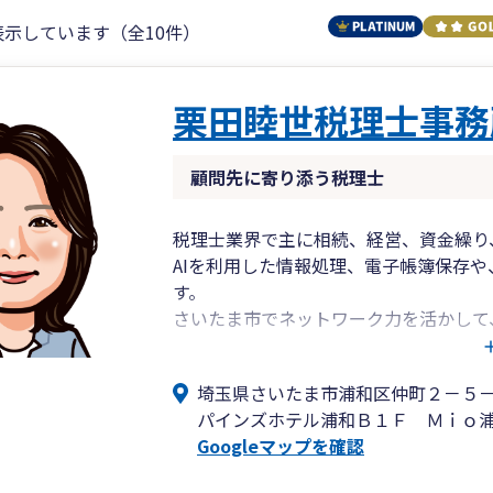
表示しています（全10件）
栗田睦世税理士事務
顧問先に寄り添う税理士
税理士業界で主に相続、経営、資金繰り
AIを利用した情報処理、電子帳簿保存
す。
さいたま市でネットワーク力を活かして
税務・会計のお手伝いをいたします。
埼玉県さいたま市浦和区仲町２－５
パインズホテル浦和Ｂ１Ｆ Ｍｉｏ
Googleマップを確認