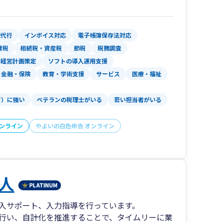
理代行
インボイス対応
電子帳簿保存法対応
費税
相続税・資産税
節税
税務調査
経営計画策定
ソフトの導入運用支援
金融・保険
教育・学術支援
サービス
医療・福祉
T）に強い
ベテランの税理士がいる
若い担当者がいる
オンライン
やよいの白色申告 オンライン
人
入サポート、入力指導を行っています。
行い、自計化を推進することで、タイムリーに業