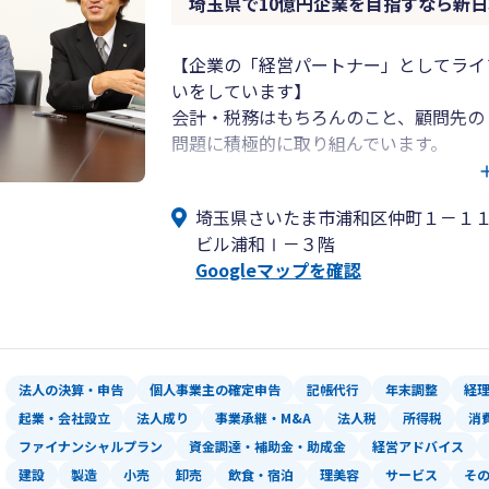
埼玉県で10億円企業を目指すなら新
逆に弊事務所がお力になれなそうな場合
ただくこともございます。
お気軽にお問い合わせくださいませ。
【企業の「経営パートナー」としてライ
いをしています】
会計・税務はもちろんのこと、顧問先の
問題に積極的に取り組んでいます。
より専門性が必要とされる問題には社内
また、個人の相続相談にも積極的に対応
埼玉県さいたま市浦和区仲町１－１
より相談しやすい場所を提供したくロイ
ビル浦和Ⅰ－３階
用意しています。
Googleマップを確認
事務所は浦和駅から徒歩5分。女性スタ
＜私たちのVISION＞
■1,000社の「いい会社」を創る
■企業の問題を解決するため、100人
法人の決算・申告
個人事業主の確定申告
記帳代行
年末調整
経
■仕事、教育を通じて地域社会に貢献す
起業・会社設立
法人成り
事業承継・M&A
法人税
所得税
消
ファイナンシャルプラン
資金調達・補助金・助成金
経営アドバイス
建設
製造
小売
卸売
飲食・宿泊
理美容
サービス
そ