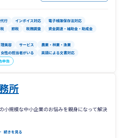
理代行
インボイス対応
電子帳簿保存法対応
産税
節税
税務調査
資金調達・補助金・助成金
理美容
サービス
農業・林業・漁業
女性の担当者がいる
英語による文書対応
色申告
務所
の小規模な中小企業のお悩みを親身になって解決
だきます。
続きを見る