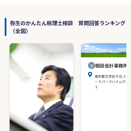
弥生のかんたん税理士相談 質問回答ランキング
（全国）
相田会計事務所
2
東京都文京区千石３－
－５パークハイム千石
３