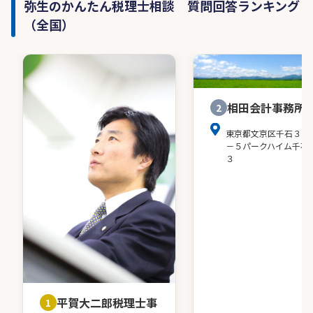
弥生のかんたん税理士相談 質問回答ランキング
（全国）
相田会計事務所
2
東京都文京区千石３－
－５パークハイム千石
３
平賀大二郎税理士事
1