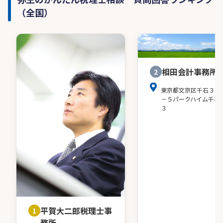
（全国）
相田会計事務所
2
東京都文京区千石３－
－５パークハイム千石
３
平賀大二郎税理士事
1
務所