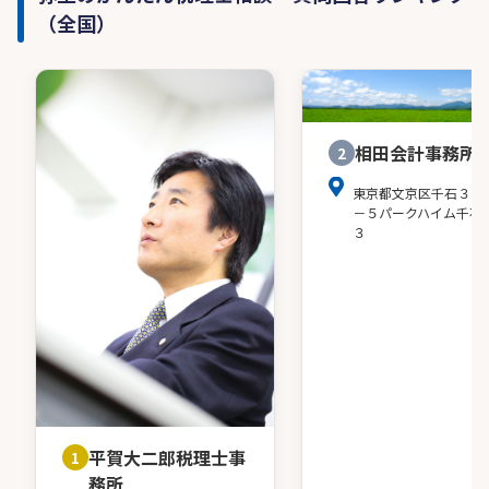
（全国）
相田会計事務所
2
東京都文京区千石３－
－５パークハイム千石
３
平賀大二郎税理士事
1
務所