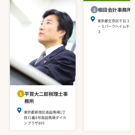
相田会計事務所
2
東京都文京区千石３－
－５パークハイム千石
３
平賀大二郎税理士事
1
務所
東京都新宿区高田馬場1丁
目31番8号高田馬場ダイカ
ンプラザ805