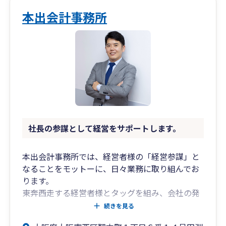
提案と行動で、
お客様の“攻めの経営”を支えます。
本出会計事務所
企業の資金戦略・成長支援に強い税理士をお探し
なら、
大阪市西区の田中隆資税理士事務所にぜひご相談
ください。
社長の参謀として経営をサポートします。
本出会計事務所では、経営者様の「経営参謀」と
なることをモットーに、日々業務に取り組んでお
ります。
東奔西走する経営者様とタッグを組み、会社の発
展に集中いただけるよう、当方で多角的にアドバ
続きを見る
イスおよびご提案をいたします。