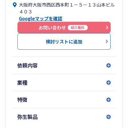
大阪府大阪市西区西本町１－５－１３山本ビル
は、この専門スタッフがこれらの作業を実施し
４０３
て、そんな状況である顧客の皆さんをきっちりバ
Googleマップを確認
ックアップ又はフォローアップ致します。
お問い合わせ
紹介無料
そして、自社又は自力で記帳などを行っている顧
客に対しては、弥生の会計、給与ソフトなどに関
検討リストに追加
する入力や記帳のやり方等の指導も行っていま
す。
なので、もし、こんな場合はどう仕訳を入れるの
依頼内容
か、こんな時は入力はどうするのか、といったこ
とがあった場合には、これらに関して、初歩から
応用までわかりやすく丁寧に、ご指導させて頂い
業種
ております。
特徴
あと、これら以外にも、年末調整に関する業務に
ついても、当事務所では、顧客からのご依頼があ
れば、お受けしております。
弥生製品