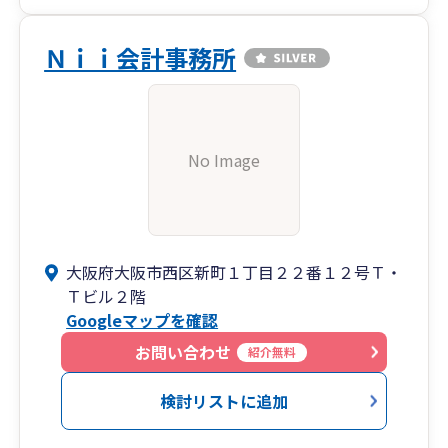
さらに、法人、個人事業をこれから始めようと活
動されているお客様に対して、当事務所では、設
立・開業に関する手続きの相談から、その他この
Ｎｉｉ会計事務所
設立等に伴い生じる税務相談や、法人化の相談な
ど幅広くサービスを提供させて頂いております。
それから、当事務所では、電話やメール、ZOOM
No Image
を使って、顧客と連絡を取って相互に話し合って
結論を出す事で、上記の業務を進めています。
なので、実際、当方（大阪）から遠く離れた方で
も、特に問題なくこれらの業務を提供できている
ことから、基本的に、４７都道府県どこでも対応
大阪府大阪市西区新町１丁目２２番１２号Ｔ・
できます。
Ｔビル２階
Googleマップを確認
この様に、都道府県を問わず対応可能で、実績・
お問い合わせ
紹介無料
経験による高い専門性とノウハウなどを通じて、
中小企業の経営を税務面を中心にサポートしてい
検討リストに追加
きます。