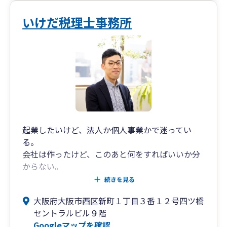
いけだ税理士事務所
起業したいけど、法人か個人事業かで迷ってい
る。
会社は作ったけど、このあと何をすればいいか分
からない。
会計や税務、頑張って自分でやっているが、正直
続きを見る
合っているか不安。
大阪府大阪市西区新町１丁目３番１２号四ツ橋
いろいろあって、必要な手続きや申告を、放置し
セントラルビル９階
てしまっている。
Googleマップを確認