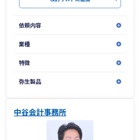
そして人とのご縁を大切に、お気軽にご相談いた
だける存在でありたいと考えております。
法人・個人事業主問わず、経理や税務の負担を軽
依頼内容
減し、経営に集中できる環境づくりをお手伝いし
ます。また、新規開業の方にも一から丁寧にご説
明させていただきます。
業種
＜弊所の特徴＞
特徴
〇代表の女性税理士が親身になって直接対応いた
します。
〇顧問先は、製造業、不動産業、サービス業など
弥生製品
多岐にわたります。
〇電子申告・電子納税
〇顧問料は必要不可欠なサービスを優先的に組み
合わせてご提案いたします。
中谷会計事務所
※開業後3年以内の場合は割引もございます。
〇事務所での対面での面談が主となりますが、ご
希望であればzoomで対応いたします。