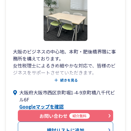
大阪のビジネスの中心地、本町・肥後橋界隈に事
務所を構えております。
女性税理士によるきめ細やかな対応で、皆様のビ
ジネスをサポートさせていただきます。
初めて税理士に依頼される方も安心してご相談い
続きを見る
ただけます。
大阪府大阪市西区京町堀1-4-9京町橋八千代ビ
税金は人々の生活の上で切り離せないものです
ル6F
が、税制改正など目まぐるしい変化についていく
Googleマップを確認
のが大変だという方も多いのではないでしょう
か。
お問い合わせ
紹介無料
弊所は、難しいことをできるだけわかり易く皆様
にご説明することを心掛けております。
検討リストに追加