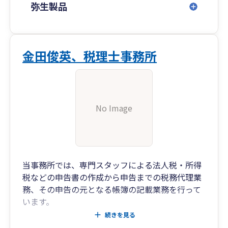
弥生製品
金田俊英、税理士事務所
No Image
当事務所では、専門スタッフによる法人税・所得
税などの申告書の作成から申告までの税務代理業
務、その申告の元となる帳簿の記載業務を行って
います。
なので、もし、記帳や、その後の決算・申告に関
続きを見る
して、自社又は自力では困難な状況である場合に