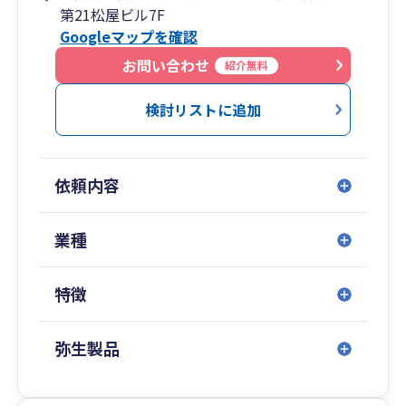
第21松屋ビル7F
わらせて頂いております。
Googleマップを確認
一例ではありますが、物販業、飲食業、製造業、
広告業、人材関連、農業（個人&法人）
お問い合わせ
紹介無料
YouTuber、芸能関連、馬主、医業、コンサルテ
ィング業など、このほかにも多岐に渡るお客様と
検討リストに追加
ご縁をいただいております。様々な業種に対応可
能ですので、ご安心ください。
依頼内容
弊所では大手銀行との提携を活かした、銀行目線
での税務・会計サポートを実現しております。
資金調達、事業再生支援、補助金・助成金の活
業種
用、適正な保険提案、ビジネスマッチングなど、
中小企業の資金繰りや事業拡大に必要なサポート
特徴
体制を整えています。
また、「常にあなたの期待を超える」という理念
弥生製品
のもと、
単なる会計処理ではなく、経営者の立場に立った