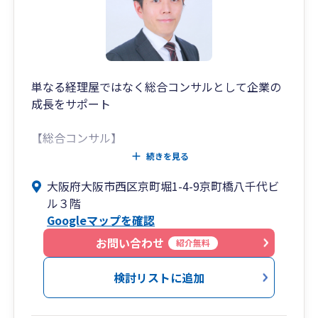
〇「誰に聞けばいいのだろう…。」といった些細
なご相談に対応できる親しみやすさを目指してお
ります。ぜひお気軽にお問合せください。
単なる経理屋ではなく総合コンサルとして企業の
成長をサポート
【総合コンサル】
ITを活用した運用で経理業務を省力化し、業績向
続きを見る
上などの企業価値向上を手厚くサポートいたしま
大阪府大阪市西区京町堀1-4-9京町橋八千代ビ
す。月次資料は会社の通信簿であり、会社の数値
ル３階
をわかりやすくお伝えすることで経営がより楽し
Googleマップを確認
くなることをお約束します。
また、企業の成長に不必要な節税提案は致しませ
お問い合わせ
紹介無料
ん。
検討リストに追加
【守備範囲が広い】
当事務所の職員は、個人事業、スタートアップ企