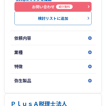
このようなお客様、大歓迎です。
いけだ税理士事務所は、会計や税務申告業務だけ
お問い合わせ
紹介無料
でなく、個人事業の開業支援、法人設立の手続
き、事業開始後の各種届出、社会保険関係手続き
検討リストに追加
のサポートといった、起業・設立支援を得意とし
ております。
創業融資のサポートについても豊富な実績があり
依頼内容
ます。
煩雑な総務・事務仕事をスッキリ整理し、お客様
が事業に専念できる環境をお作りいたします！
業種
特徴
弥生製品
ＰｌｕｓＡ税理士法人