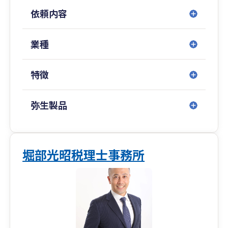
業～上場企業まで多くの監査経験を有しているた
依頼内容
め、バックオフィスの最適化など多様なノウハウ
を有しております。そのため企業の成長フェーズ
に応じた的確なアドバイスを迅速にご提供いたし
業種
ます。
株式上場支援の経験を有する公認会計士が在籍す
特徴
るため、将来IPOを目指す企業様に対して、早い
段階から有効な施策をご提案することが可能で
す。
弥生製品
また、関連企業のコンサルティング会社では実行
支援も行っております。
株式会社ファインリード・コンサルティング
堀部光昭税理士事務所
https://faim-lead.com