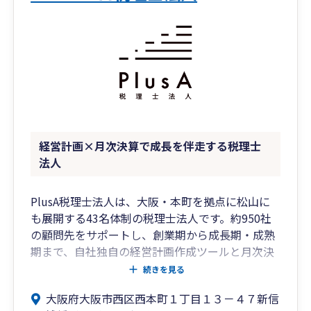
経営計画×月次決算で成長を伴走する税理士
法人
PlusA税理士法人は、大阪・本町を拠点に松山に
も展開する43名体制の税理士法人です。約950社
の顧問先をサポートし、創業期から成長期・成熟
期まで、自社独自の経営計画作成ツールと月次決
算を通じて、経営課題を一緒に解決していく伴走
続きを見る
型のサービスが特徴です。税務・会計にとどまら
大阪府大阪市西区西本町１丁目１３－４７新信
ず、M&A、事業承継、資産運用、保険、DXなど専