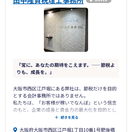
「常に、あなたの期待をこえます。——節税よ
りも、成長を。」
大阪市西区江戸堀にある弊社は、節税だけを目的
とする会計事務所ではありません。
私たちは、「お客様が稼いでなんぼ」という信念
のもと、企業の成長と資金力の最大化を目的とし
た銀行提携型の税理士事務所として、実践的な経
続きを見る
営支援を行っています。現在関西だけではなく、
大阪府大阪市西区江戸堀1丁目10番1号肥後橋
関東方面、九州方面など全国のお客様の支援に関