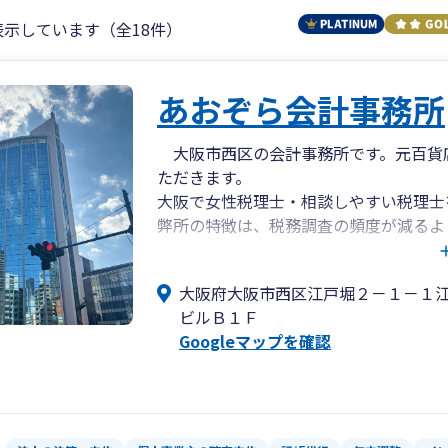
表示しています（全18件）
あおぞら会計事務所
大阪市西区の会計事務所です。元百貨
ただきます。
大阪で女性税理士・相談しやすい税理士
弊所の特徴は、税務調査の頻度が減るよ
な業務フローにより顧問料を抑えている
底値ではないと思いますが、【きっちり
大阪府大阪市西区江戸堀２－１－１
いる方】に最適な事務所です。
ビルＢ１Ｆ
Googleマップを確認
【調査対策の指導】
■2023年10月より開始したインボイ
簿保存法について、不安を抱えている方
れらの指導も行っております。
■省いてはいけない項目があります、