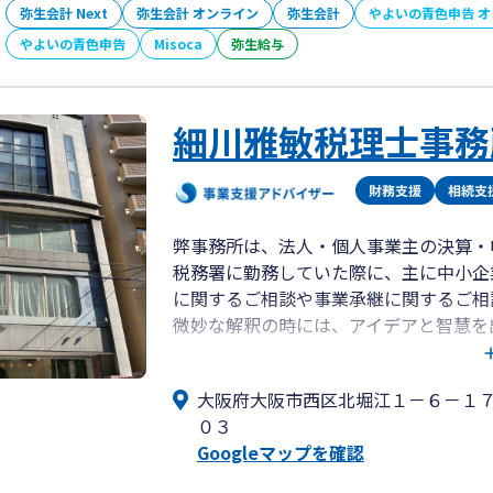
弥生会計 Next
弥生会計 オンライン
弥生会計
やよいの青色申告 
やよいの青色申告
Misoca
弥生給与
細川雅敏税理士事務
弊事務所は、法人・個人事業主の決算・
税務署に勤務していた際に、主に中小企
に関するご相談や事業承継に関するご相
微妙な解釈の時には、アイデアと智慧を
加担いたしません。
大阪府大阪市西区北堀江１－６－１
最寄駅 大阪メトロ 四ツ橋線 四ツ橋
０３
大阪メトロ 長堀鶴見緑地線 
Googleマップを確認