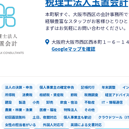
税理士法人玉置会計
本町駅すぐ、大阪市西区の会計事務所で
経験豊富なスタッフがお客様ひとりひと
まずはお気軽にお問い合わせください。
大阪府大阪市西区西本町１－６－１
Googleマップを確認
法人の決算・申告
個人事業主の確定申告
記帳代行
年末調整
イ
所得税
消費税
相続税・資産税
節税
税務調査
経営アドバイ
建設
製造
小売
卸売
飲食・宿泊
不動産
IT・情報通信
農業・林業・漁業
医療・福祉
特殊法人
その他
初回面談無料
土日、夜間対応
個人事業主も歓迎
クラウドツール（I
女性の担当者がいる
外国人対応可
英語による文書対応