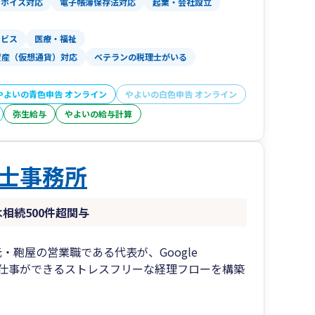
ンボイス対応
電子帳簿保存法対応
起業・会社設立
ービス
医療・福祉
、納税のために銀行で並ぶ時間をなくします。
資産（仮想通貨）対応
ベテランの税理士がいる
ります。メールでの連絡が主ですので、本業に専
業の方・副業の方などに好評です。
いの青色申告オンライン（個人事業主）の導入を
やよいの青色申告 オンライン
やよいの白色申告 オンライン
伝いすることにより貴社の手作業を軽減。
弥生給与
やよいの給与計算
要に取引内容を記載し送ってもらっています。貴
士事務所
時間をとられて困っている方、
のは望まない、そういう会社の方には弊所が最適
は相続500件超関与
調査の際に指摘される項目が少ない上、真摯に取
・鞄屋の営業職である代表が、Google
の頻度は減るものと考えております。
選ばず仕事ができるストレスフリーな経理フローを構築
によっては修正申告報酬など、時間がとられるだ
て何よりも強いストレスを感じると思います。そ