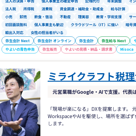
法人の決算・申告
個人事業主の確定申告
記帳代行
年末調整
イ
法人税
所得税
消費税
資金調達・補助金・助成金
給与計算
【社長・経理の方の負担軽減】
小売
卸売
飲食・宿泊
不動産
理美容
教育・学術支援
サ
■ダイレクト納付導入のお手伝いをし
初回面談無料
個人事業主も歓迎
クラウドツール（IT）に強い
暗号
■完全オンライン対応を得意としてお
輸出入対応
女性の担当者がいる
念できます。日中は電話に出られない医
弥生会計 Next
弥生会計 オンライン
■弥生会計オンライン（法人）、やよ
弥生会計
弥生給与 Next
お勧めし、自動仕訳ができるようにお手
やよいの青色申告
弥生販売
やよいの見積・納品・請求書
Misoca
■不明な仕訳は「未確定勘定」で、摘
社が仕訳に悩む時間はありません。
ミライクラフト税理
本業に専念したいけれど、会計業務に
【きちんとしたい】けれど顧問料が高い
元営業職がGoogle・AIで支援。代表
です。
税務調査は定期的に来るものですが、
「現場が楽になる」DXを提案します。 元
り組んでいる姿勢をみてもらえれば、そ
WorkspaceやAIを駆使し、場所を
調査があると、税理士の立会報酬や場合
します。
けでなく想定外の支出も生じます、そし