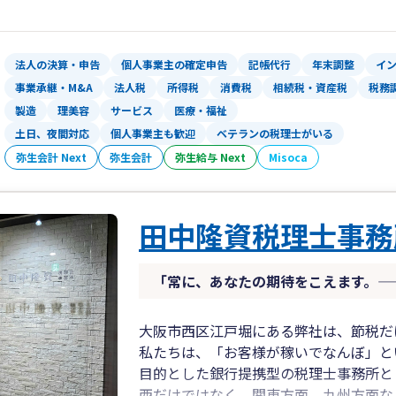
法人の決算・申告
個人事業主の確定申告
記帳代行
年末調整
イ
事業承継・M&A
法人税
所得税
消費税
相続税・資産税
税務
製造
理美容
サービス
医療・福祉
土日、夜間対応
個人事業主も歓迎
ベテランの税理士がいる
弥生会計 Next
弥生会計
弥生給与 Next
Misoca
田中隆資税理士事務
「常に、あなたの期待をこえます。—
大阪市西区江戸堀にある弊社は、節税だ
私たちは、「お客様が稼いでなんぼ」と
目的とした銀行提携型の税理士事務所と
西だけではなく、関東方面、九州方面な