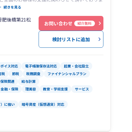
続きを見る
製造業、広告業、人材関連、農業（個人&法人）
号肥後橋第21松
、コンサルティング業など、このほかにも多岐に渡る
お問い合わせ
紹介無料
々な業種に対応可能ですので、ご安心ください。
検討リストに追加
銀行目線での税務・会計サポートを実現しており
金の活用、適正な保険提案、ビジネスマッチング
必要なサポート体制を整えています。
ンボイス対応
電子帳簿保存法対応
起業・会社設立
産税
節税
税務調査
ファイナンシャルプラン
いう理念のもと、
会保険関連
給与計算
に立った提案と行動で、
金融・保険
理美容
教育・学術支援
サービス
T）に強い
暗号資産（仮想通貨）対応
をお探しなら、
ひご相談ください。