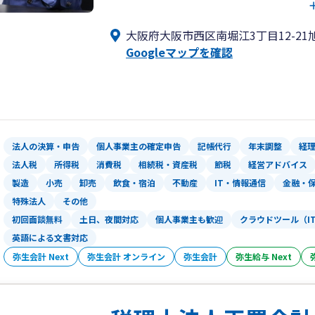
ういったことを極力減らすため、効率的
■IT×事業承継対策 Google活用に
いる事務所です。
「事業承継」も安心してお任せください。
大阪府大阪市西区南堀江3丁目12-21旭
があります。数多くの事例を知るプロと
ご興味をお持ちをお持ちくださった方
Googleマップを確認
ートします。
なお、弊所からの訪問は近畿圏限定とさ
です。
ご連絡お待ちしております。
法人の決算・申告
個人事業主の確定申告
記帳代行
年末調整
経
法人税
所得税
消費税
相続税・資産税
節税
経営アドバイス
製造
小売
卸売
飲食・宿泊
不動産
IT・情報通信
金融・
特殊法人
その他
初回面談無料
土日、夜間対応
個人事業主も歓迎
クラウドツール（I
英語による文書対応
弥生会計 Next
弥生会計 オンライン
弥生会計
弥生給与 Next