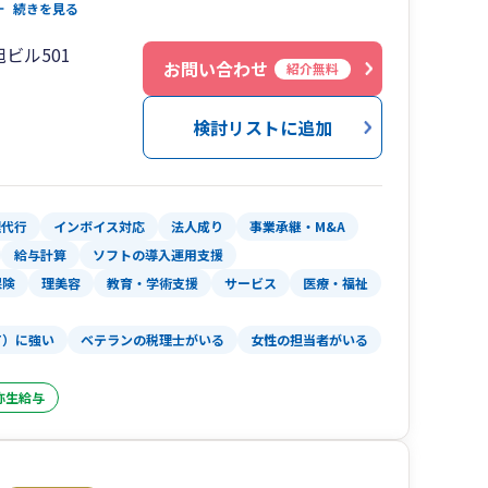
にきっちりとした記帳のお手伝いしたいと考えて
よる業務効率化だけでなく、企業の将来を見据えた
続きを見る
 代表には相続税申告に携わった500件超の実績
ビル501
して、税負担を抑えた円滑なバトンタッチをサポ
お問い合わせ
紹介無料
は、ぜひお気軽にお問い合わせください。
せていただきますが、WEBでしたら全国対応可能
検討リストに追加
理代行
インボイス対応
法人成り
事業承継・M&A
給与計算
ソフトの導入運用支援
保険
理美容
教育・学術支援
サービス
医療・福祉
T）に強い
ベテランの税理士がいる
女性の担当者がいる
弥生給与