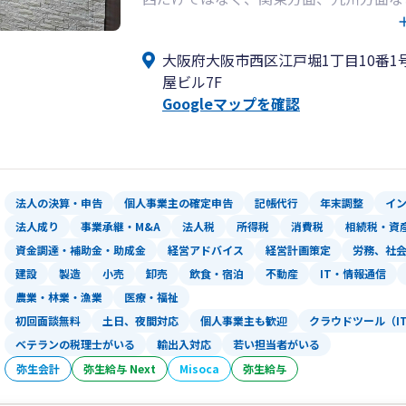
す。
一例ではありますが、物販業、飲食業、
大阪府大阪市西区江戸堀1丁目10番1
YouTuber、芸能関連、馬主、医業
屋ビル7F
お客様とご縁をいただいております。様
Googleマップを確認
弊所では大手銀行との提携を活かした、
ます。
資金調達、事業再生支援、補助金・助成
など、中小企業の資金繰りや事業拡大に
法人の決算・申告
個人事業主の確定申告
記帳代行
年末調整
イ
法人成り
事業承継・M&A
法人税
所得税
消費税
相続税・資
また、「常にあなたの期待を超える」と
資金調達・補助金・助成金
経営アドバイス
経営計画策定
労務、社
単なる会計処理ではなく、経営者の立場
建設
製造
小売
卸売
飲食・宿泊
不動産
IT・情報通信
お客様の“攻めの経営”を支えます。
農業・林業・漁業
医療・福祉
初回面談無料
土日、夜間対応
個人事業主も歓迎
クラウドツール（I
企業の資金戦略・成長支援に強い税理士
大阪市西区の田中隆資税理士事務所にぜ
ベテランの税理士がいる
輸出入対応
若い担当者がいる
弥生会計
弥生給与 Next
Misoca
弥生給与