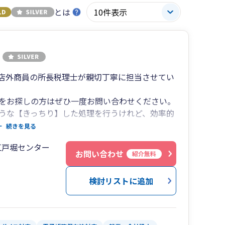
とは
店外商員の所長税理士が親切丁寧に担当させてい
をお探しの方はぜひ一度お問い合わせください。
うな【きっちり】した処理を行うけれど、効率的
ところです。
続きを見る
】したいけれど、【極力低価格の事務所を探して
江戸堀センター
お問い合わせ
紹介無料
検討リストに追加
ス制度、2024年1月より完全義務化された電子帳
は多いと思います。弊所は記帳指導と併せつつこ
それを随時指導していきます。