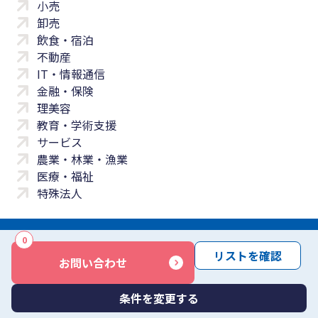
小売
卸売
飲食・宿泊
不動産
IT・情報通信
金融・保険
理美容
教育・学術支援
サービス
農業・林業・漁業
医療・福祉
特殊法人
0
サイトマップ
プライバシーポリシー
免責事項
サービス利用規約
リストを確認
お問い合わせ
商標について
反社会勢力に対する基本方針
お問い合わせ
Copyright © Yayoi Co., Ltd. All rights reserved.
条件を変更する