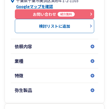
千葉県千葉市美浜区真砂4-1-2-1103
代表税理士は、国税局や税務署にて長年にわたり
Googleマップを確認
法人の税務調査に携わってきたいわゆる国税OB税
理士です。
お問い合わせ
紹介無料
税務調査のことを熟知していますので、いつ来る
か分からない税務調査に対しても事前に万全の対
検討リストに追加
策をしておくことが可能ですし、税務当局に対す
る折衝も責任をもって誠実に行いますのでお客さ
まには安心していただけます。
依頼内容
「会社を設立したが、経理や税務のことがよくわ
からない」「顧問税理士を探しているが、初めて
業種
なのでどのような税理士がいいのかわからない」
といったお悩みをお持ちの方、また、「今の顧問
特徴
税理士を変えたいと思っている」という方は、ぜ
ひお気軽にご相談ください。
弥生製品