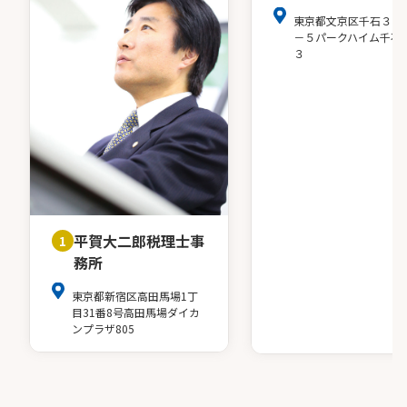
東京都文京区千石３－
－５パークハイム千石
３
平賀大二郎税理士事
1
務所
東京都新宿区高田馬場1丁
目31番8号高田馬場ダイカ
ンプラザ805