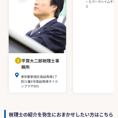
－５パークハイム千石
３
平賀大二郎税理士事
1
務所
東京都新宿区高田馬場1丁
目31番8号高田馬場ダイカ
ンプラザ805
税理士の紹介を弥生におまかせしたい方はこちら