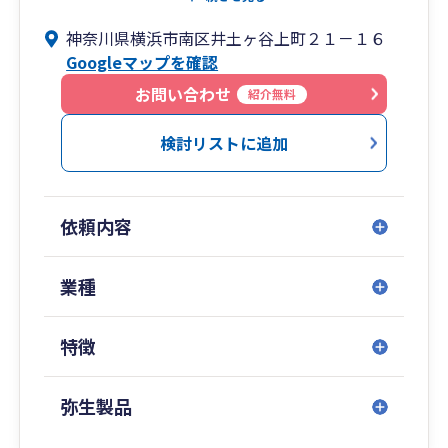
私たちは横浜の地で70年間多くのお客様の代替わ
神奈川県横浜市南区井土ヶ谷上町２１－１６
り・事業承継をサポートしてきました。
Googleマップを確認
会社が次の一歩を踏み出すために全力でサポート
し、社長が本業に集中できる環境を作ります。
お問い合わせ
紹介無料
検討リストに追加
〇平均年齢が60代の税理士業界の中で、副所長が
30代と業界平均より若い
顧問先の次世代の社長・後継者と同年代の税理士
依頼内容
がこれからの経営をお手伝いします。
〇会計・経理・税金・経営の分からないをなくす
業種
専門用語をなるべく使用せず、分かりやすい説明
を心掛けます。
特徴
〇節税よりもお金を残すことが大事
安易な節税策に走るより、手元にお金が残る方法
弥生製品
を重要視しています。