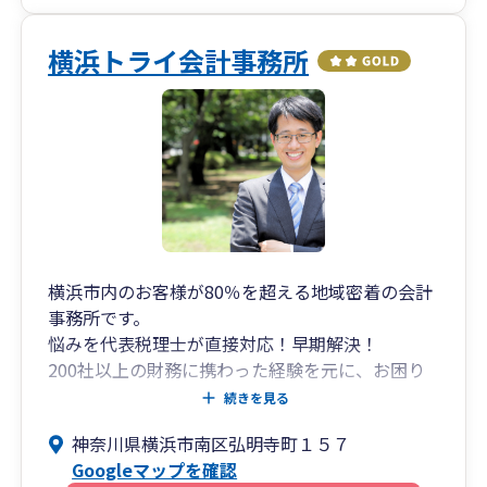
横浜トライ会計事務所
横浜市内のお客様が80％を超える地域密着の会計
事務所です。
悩みを代表税理士が直接対応！早期解決！
200社以上の財務に携わった経験を元に、お困り
ごとに素早く対応していきます。
続きを見る
毎月、地域の補助金などの情報提供を行い、役立
神奈川県横浜市南区弘明寺町１５７
つ情報をお届けします。
Googleマップを確認