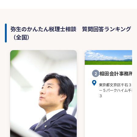
弥生のかんたん税理士相談 質問回答ランキング
（全国）
相田会計事務所
2
東京都文京区千石３－
－５パークハイム千石
３