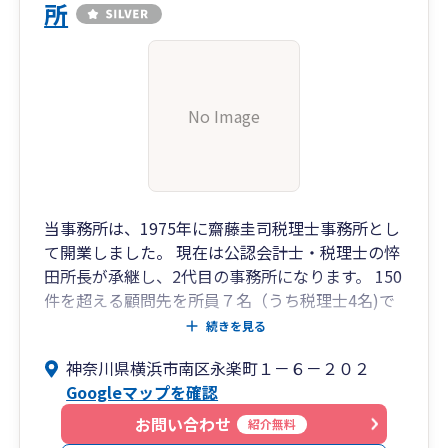
所
No Image
当事務所は、1975年に齋藤圭司税理士事務所とし
て開業しました。 現在は公認会計士・税理士の悴
田所長が承継し、2代目の事務所になります。 150
件を超える顧問先を所員７名（うち税理士4名)で
担当しています。
続きを見る
SE経験10年の税理士を中心とし、会計ソフトだけ
神奈川県横浜市南区永楽町１－６－２０２
でなく企業経営に必要なシステム提案等も行って
Googleマップを確認
おります。
お問い合わせ
紹介無料