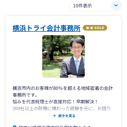
横浜トライ会計事務所
横浜市内のお客様が80％を超える地域密着の会計
事務所です。
悩みを代表税理士が直接対応！早期解決！
200社以上の財務に携わった経験を元に、お困り
ごとに素早く対応していきます。
続きを見る
毎月、地域の補助金などの情報提供を行い、役立