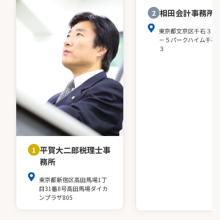
相田会計事務所
2
東京都文京区千石３－
－５パークハイム千石
３
平賀大二郎税理士事
1
務所
東京都新宿区高田馬場1丁
目31番8号高田馬場ダイカ
ンプラザ805