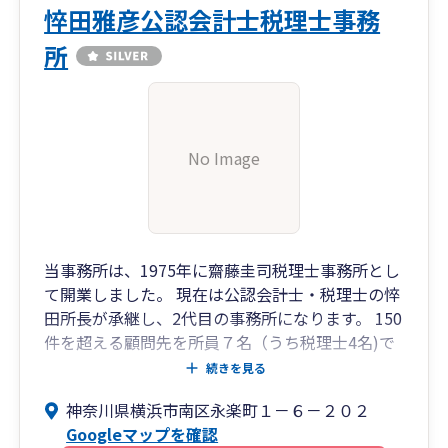
悴田雅彦公認会計士税理士事務
所
No Image
当事務所は、1975年に齋藤圭司税理士事務所とし
て開業しました。 現在は公認会計士・税理士の悴
田所長が承継し、2代目の事務所になります。 150
件を超える顧問先を所員７名（うち税理士4名)で
担当しています。
続きを見る
SE経験10年の税理士を中心とし、会計ソフトだけ
神奈川県横浜市南区永楽町１－６－２０２
でなく企業経営に必要なシステム提案等も行って
Googleマップを確認
おります。