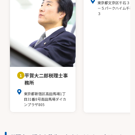
東京都文京区千石３－
－５パークハイム千石
３
平賀大二郎税理士事
1
務所
東京都新宿区高田馬場1丁
目31番8号高田馬場ダイカ
ンプラザ805