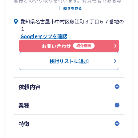
客様とのやり取りを行います。有資格者である専
門家が対応しますので迅速かつ高品質なサービス
続きを見る
対応が可能です。
愛知県名古屋市中村区藤江町３丁目６７番地の
②若くてITにも強い
１
代表は税理士の中では年齢が若く(30代)、お客様
Googleマップを確認
とのやり取りもITツールを積極的に活用して効率
的に行います。これにより、月額の顧問料を抑え
お問い合わせ
紹介無料
ています。
③銀行対応に強い
検討リストに追加
公認会計士として銀行を監査していた経験が豊富
にあるため銀行借入のサポート(事業計画の作成
等)が得意です。設立間もない顧問先様への銀行借
依頼内容
入の実績も豊富です。
業種
特徴