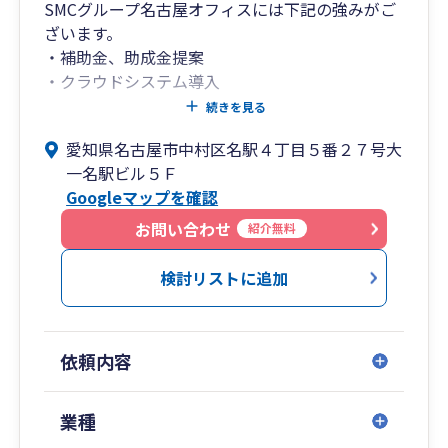
SMCグループ名古屋オフィスには下記の強みがご
ざいます。
・補助金、助成金提案
・クラウドシステム導入
・医業、医療系へのサポート
続きを見る
愛知県名古屋市中村区名駅４丁目５番２７号大
SMCグループは名古屋オフィスを本社としてお
一名駅ビル５Ｆ
り、税理士に加えて中小企業診断士や社会保険労
Googleマップを確認
務士等の士業が常駐しております。
そのため税理士だけでは対応しきれないサービス
お問い合わせ
紹介無料
として、採用に関するアドバイスや、完全成功報
酬1%の創業融資支援、補助金・助成金の迅速な
検討リストに追加
情報提供・提案を実施することで、全方位的なサ
ポートを提供し、お客様の事業成功を全面的に支
援しております。
依頼内容
また名古屋オフィスは医業クライアント230件以
上の実績を持ち、医療業種への対応力と提案力を
持ったスタッフが在籍しています。
業種