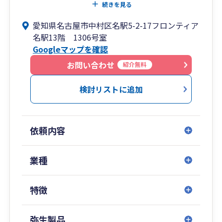
リアと立地・坪数が分かれば、売上を見ただけで
続きを見る
業績がどうなっているのかすぐに分かります。繁
愛知県名古屋市中村区名駅5-2-17フロンティア
華街の美容室と住宅街の美容室の利益構造の違い
名駅13階 1306号室
を理解している税理士は少ないと思います。それ
Googleマップを確認
だけサービスに磨きをかけています。
お問い合わせ
紹介無料
ご興味を持って頂けましたら、是非一度お気軽に
お問い合わせください。
検討リストに追加
依頼内容
業種
特徴
弥生製品