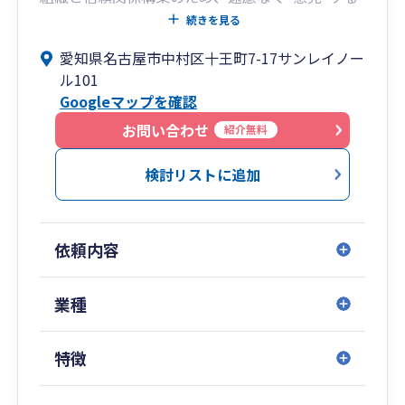
会計事務所です！
続きを見る
愛知県名古屋市中村区十王町7-17サンレイノー
■税金計算だけじゃない、「根拠」と「時間」で
ル101
経営者をサポート！
Googleマップを確認
〇お陰様で、お客様の契約継続率95％超のご満足
をいただいております！
お問い合わせ
紹介無料
〇ダイレクト納付にてお客様の納税の手間は弊社
が負担します！
検討リストに追加
〇数字で語りたい経営者のためのオリジナル決算
レポート！
依頼内容
お客様に仕事を楽しんでほしい、自分を支えてく
れる仲間を幸せにしたい。この思いで日々精進し
ております。
業種
開業するにあたり、中小企業にとって最も身近な
特徴
存在である税理士となり、いかに自身の強みをお
客様にとっての魅力としてお伝えできるかを考え