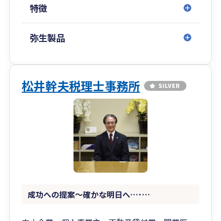
特徴
弥生製品
松井幹夫税理士事務所
成功への提案～確かな明日へ…･…