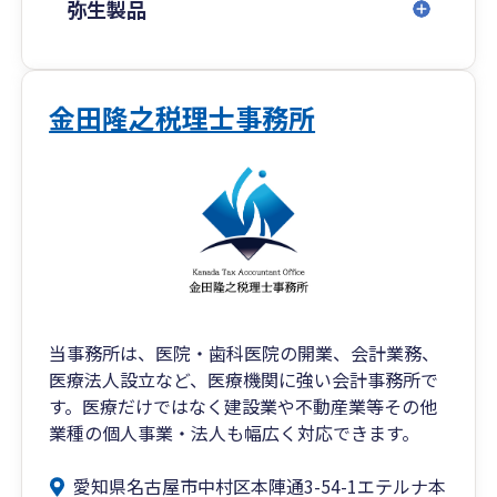
ました。
弥生製品
私の強みは、公認会計士として様々な大企業を見
てきた経験です。また、多くの中小企業において
最も伸びしろを感じるのはバックオフィス（事
金田隆之税理士事務所
務）の充実でした。大企業のビジネスは簡単には
真似できませんが、大企業の効率的なバックオフ
ィスは中小企業にも十分に再現することができま
す。
経営者の皆様は、本業のビジネスをとても楽しそ
うに取り組んでいらっしゃいます。一方、事務作
業やバックオフィスの課題解決に対しては後ろ向
きな印象を受けます。
当事務所は、医院・歯科医院の開業、会計業務、
医療法人設立など、医療機関に強い会計事務所で
私の仕事は、経営に欠かせない税務の提供ととも
す。医療だけではなく建設業や不動産業等その他
に、バックオフィスの改善を通して経営者様の楽
業種の個人事業・法人も幅広く対応できます。
しい時間を増やすことです。
愛知県名古屋市中村区本陣通3-54-1エテルナ本