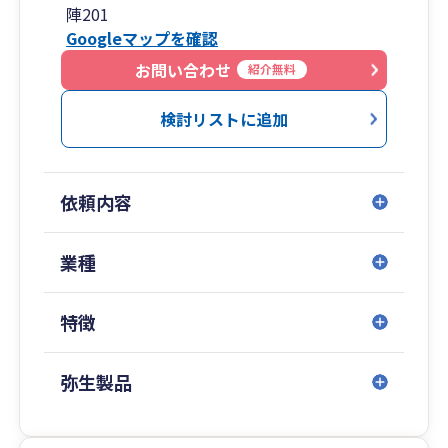
□LINE・チャットワークでの気軽な相談
陣201
□ダイレクト納付の活用による納税業務の効率化
Googleマップを確認
□資料提出のオンライン化
お問い合わせ
紹介無料
など、経営者様の“時間の余白”を生み出す取り組
検討リストに追加
みを積極的に推進しています。
依頼内容
業種
特徴
弥生製品