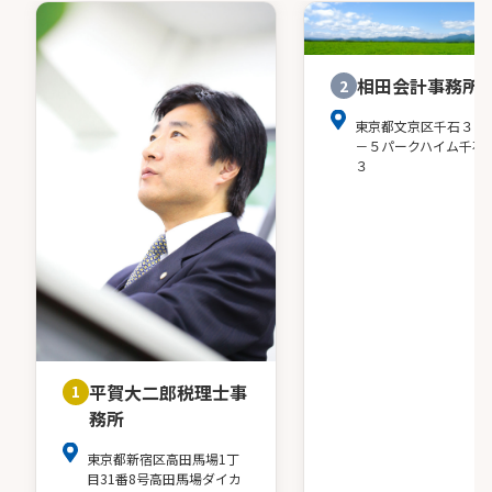
相田会計事務所
2
東京都文京区千石３－
－５パークハイム千石
３
平賀大二郎税理士事
1
務所
東京都新宿区高田馬場1丁
目31番8号高田馬場ダイカ