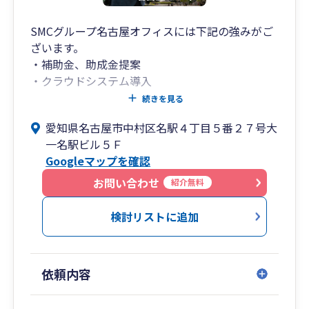
SMCグループ名古屋オフィスには下記の強みがご
ざいます。
・補助金、助成金提案
・クラウドシステム導入
・医業、医療系へのサポート
続きを見る
愛知県名古屋市中村区名駅４丁目５番２７号大
SMCグループは名古屋オフィスを本社としてお
一名駅ビル５Ｆ
り、税理士に加えて中小企業診断士や社会保険労
Googleマップを確認
務士等の士業が常駐しております。
そのため税理士だけでは対応しきれないサービス
お問い合わせ
紹介無料
として、採用に関するアドバイスや、完全成功報
酬1%の創業融資支援、補助金・助成金の迅速な
検討リストに追加
情報提供・提案を実施することで、全方位的なサ
ポートを提供し、お客様の事業成功を全面的に支
援しております。
依頼内容
また名古屋オフィスは医業クライアント230件以
上の実績を持ち、医療業種への対応力と提案力を