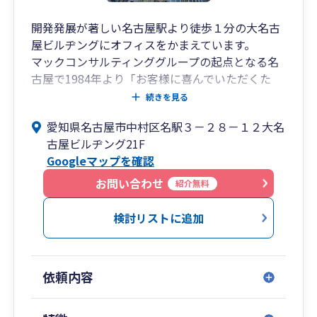
開発発展が著しい名古屋駅より徒歩１分の大名古
屋ビルヂングにオフィスをかまえています。
マックコンサルティンググループの起点となる名
古屋で1984年より「お客様に喜んでいただくた
め」のサービスを提供し続けてきました。
続きを見る
幅広いネットワークを生かして事業承継・相続対
愛知県名古屋市中村区名駅３－２８－１２大名
策をはじめとした様々なサービスをご用意してお
古屋ビルヂング21F
ります。
Googleマップを確認
お問い合わせ
紹介無料
検討リストに追加
依頼内容