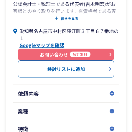
公認会計士・税理士である代表者(吉永明宏)がお
客様とのやり取りを行います。有資格者である専
門家が対応しますので迅速かつ高品質なサービス
続きを見る
対応が可能です。
愛知県名古屋市中村区藤江町３丁目６７番地の
②若くてITにも強い
１
代表は税理士の中では年齢が若く(30代)、お客様
Googleマップを確認
とのやり取りもITツールを積極的に活用して効率
的に行います。これにより、月額の顧問料を抑え
お問い合わせ
紹介無料
ています。
③銀行対応に強い
検討リストに追加
公認会計士として銀行を監査していた経験が豊富
にあるため銀行借入のサポート(事業計画の作成
等)が得意です。設立間もない顧問先様への銀行借
依頼内容
入の実績も豊富です。
業種
特徴