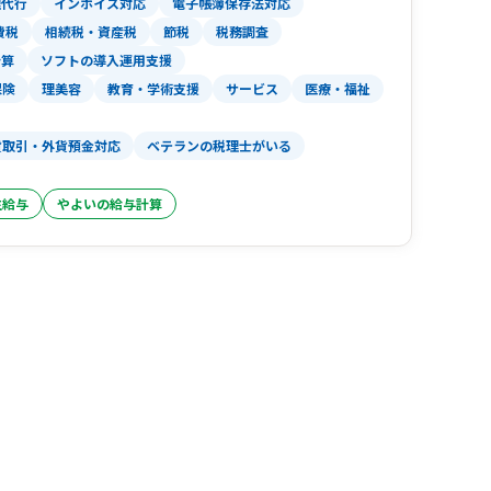
理代行
インボイス対応
電子帳簿保存法対応
費税
相続税・資産税
節税
税務調査
計算
ソフトの導入運用支援
保険
理美容
教育・学術支援
サービス
医療・福祉
貨取引・外貨預金対応
ベテランの税理士がいる
生給与
やよいの給与計算