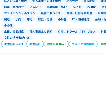
法人の決算・申告
個人事業主の確定申告
記帳代行
年末調整
経
起業・会社設立
法人成り
事業承継・M&A
法人税
所得税
消
ファイナンシャルプラン
経営アドバイス
労務、社会保険関連
給与
製造
小売
卸売
飲食・宿泊
不動産
IT・情報通信
金融・
その他
土日、夜間対応
個人事業主も歓迎
クラウドツール（IT）に強い
外
女性の担当者がいる
弥生会計 Next
弥生会計
弥生給与 Next
やよいの青色申告
弥