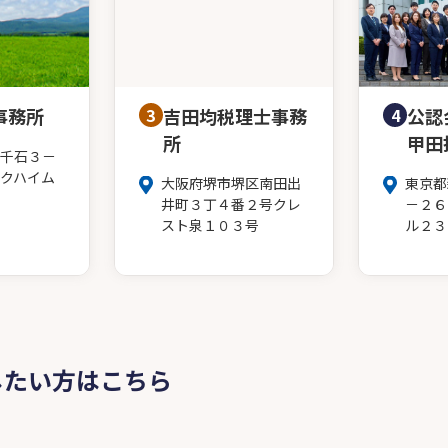
事務所
3
吉田均税理士事務
4
公認
所
甲田
千石３－
クハイム
大阪府堺市堺区南田出
東京都
井町３丁４番２号クレ
－２６
スト泉１０３号
ル２３
したい方はこちら