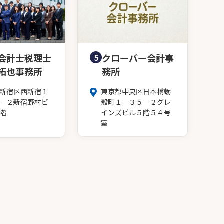
会計士税理士
5
クローバー会計事
拓也事務所
務所
新宿区西新宿１
東京都中央区日本橋蛎
－２新宿野村ビ
殻町１－３５－２グレ
階
インズビル５階５４号
室