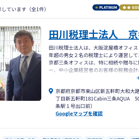
示しています（全1件）
田川税理士法人 京
田川税理士法人は、大阪淀屋橋オフィス
年超の男女２名の税理士により運営して
京都三条オフィスは、特に相続や贈与に
ー、中小企業経営者のお客様の税務会計
心業務としております。
お客様やご家族の事業、人生設計、お金
京都府京都市東山区新五軒町大和大
弁護士、司法書士、社労士、弁理士、そ
丁目新五軒町181Cabin三条AQUA 
で、安心してお任せください。
条駅１号出口前）
鴨川沿い、三条京阪駅１番出口すぐ、バ
Googleマップを確認
立地です。
阪急河原町駅からも徒歩５分程度、訪問
ぜひご相談をお待ちしております。