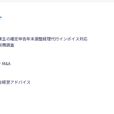
す
業主の確定申告
年末調整
経理代行
インボイス対応
税務調査
M&A
金
経営アドバイス