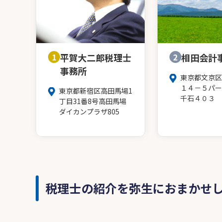
1
平賀大二郎税理士
2
相田会計
事務所
東京都文京区
１４－５パー
東京都新宿区高田馬場1
千石４０３
丁目31番8号高田馬場
ダイカンプラザ805
税理士の紹介を弥生におまかせ