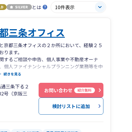
とは
都三条オフィス
と京都三条オフィスの２か所において、経験２５
おります。
関するご相談や申告、個人事業や不動産オーナ
、個人ファイナンシャルプランニング業務等を中
続きを見る
の問題など、様々なご相談に対応いたします。
路通三条下る２
の他各種士業、専門家との連携もございますの
お問い合わせ
紹介無料
502号（京阪三
スターミナルやタクシー乗り場の目の前の便利な
検討リストに追加
対応も可能ですのでご相談ください。