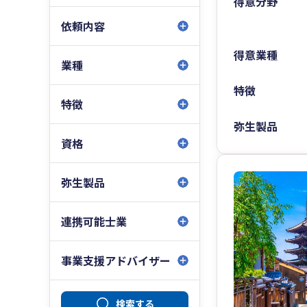
得意分野
依頼内容
得意業種
業種
特徴
特徴
弥生製品
資格
弥生製品
連携可能士業
事業支援アドバイザー
検索する