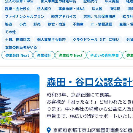
法人の決算・申告
個人事業主の確定申告
記帳代行
年末調整
経
起業・会社設立
法人成り
事業承継・M&A
法人税
所得税
消
ファイナンシャルプラン
経営アドバイス
労務、社会保険関連
給与
製造
小売
卸売
飲食・宿泊
不動産
IT・情報通信
金融・
その他
土日、夜間対応
個人事業主も歓迎
クラウドツール（IT）に強い
外
女性の担当者がいる
弥生会計 Next
弥生会計
弥生給与 Next
やよいの青色申告
弥
森田・谷口公認会計
昭和33年、京都祇園にて創業。
お客様が「困ったな！」と思われたとき
ります。中小会社の税務から公益法人及
申告まで、幅広い分野でサポートいたし
京都府京都市東山区祇園町南側585番