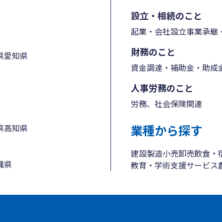
設立・相続のこと
起業・会社設立
事業承継・
財務のこと
県
愛知県
資金調達・補助金・助成
人事労務のこと
労務、社会保険関連
業種から探す
県
高知県
建設
製造
小売
卸売
飲食・
縄県
教育・学術支援
サービス