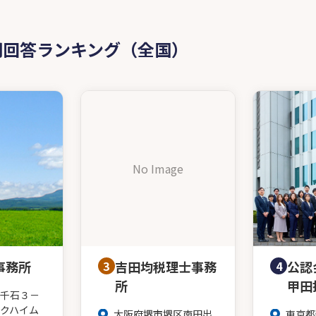
問回答ランキング（全国）
No Image
事務所
3
吉田均税理士事務
4
公認
所
甲田
千石３－
クハイム
大阪府堺市堺区南田出
東京都