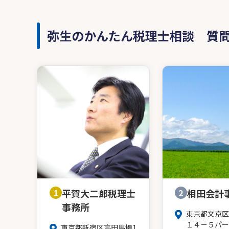
弥生のかんたん税理士相談 質
1
平賀大二郎税理士
2
相田会計
事務所
東京都文京区
１４－５パー
東京都新宿区高田馬場1