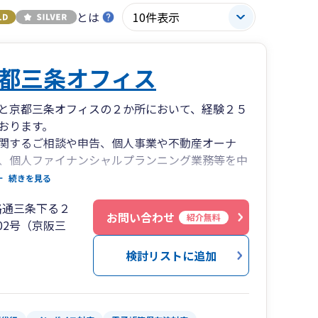
とは
都三条オフィス
と京都三条オフィスの２か所において、経験２５
おります。
関するご相談や申告、個人事業や不動産オーナ
、個人ファイナンシャルプランニング業務等を中
続きを見る
の問題など、様々なご相談に対応いたします。
路通三条下る２
の他各種士業、専門家との連携もございますの
お問い合わせ
紹介無料
502号（京阪三
スターミナルやタクシー乗り場の目の前の便利な
検討リストに追加
対応も可能ですのでご相談ください。