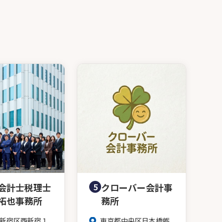
会計士税理士
5
クローバー会計事
拓也事務所
務所
新宿区西新宿１
東京都中央区日本橋蛎