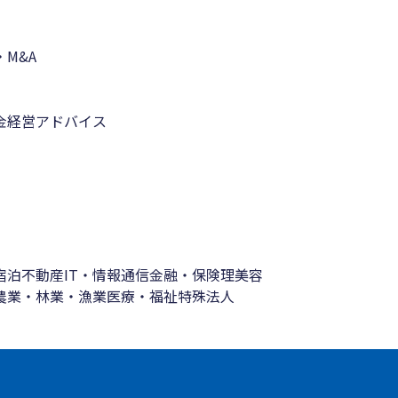
M&A
金
経営アドバイス
宿泊
不動産
IT・情報通信
金融・保険
理美容
農業・林業・漁業
医療・福祉
特殊法人