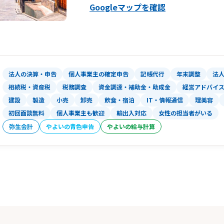
Googleマップを確認
法人の決算・申告
個人事業主の確定申告
記帳代行
年末調整
法
相続税・資産税
税務調査
資金調達・補助金・助成金
経営アドバイ
建設
製造
小売
卸売
飲食・宿泊
IT・情報通信
理美容
初回面談無料
個人事業主も歓迎
輸出入対応
女性の担当者がいる
弥生会計
やよいの青色申告
やよいの給与計算