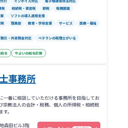
理代行
インボイス対応
電子帳簿保存法対応
費税
相続税・資産税
節税
税務調査
計算
ソフトの導入運用支援
保険
理美容
教育・学術支援
サービス
医療・福祉
貨取引・外貨預金対応
ベテランの税理士がいる
生給与
やよいの給与計算
士事務所
に一番に相談していただける事務所を目指してお
び宗教法人の会計・税務、個人の所得税・相続税
ます。
地森田ビル3階