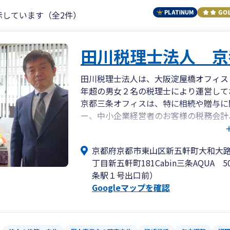
示しています（全2件）
田川税理士法人 京
田川税理士法人は、大阪淀屋橋オフィス
年超の男女２名の税理士により運営して
京都三条オフィスは、特に相続や贈与に
ー、中小企業経営者のお客様の税務会計
心業務としております。
お客様やご家族の事業、人生設計、お金
京都府京都市東山区新五軒町大和大
弁護士、司法書士、社労士、弁理士、そ
丁目新五軒町181Cabin三条AQUA 
で、安心してお任せください。
条駅１号出口前）
鴨川沿い、三条京阪駅１番出口すぐ、バ
Googleマップを確認
立地です。
阪急河原町駅からも徒歩５分程度、訪問
ぜひご相談をお待ちしております。