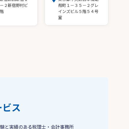
－２新宿野村ビ
殻町１－３５－２グレ
階
インズビル５階５４号
室
ービス
験と実績のある税理士・会計事務所