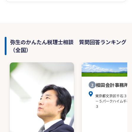
弥生のかんたん税理士相談 質問回答ランキング
（全国）
相田会計事務所
2
東京都文京区千石３－
－５パークハイム千石
３