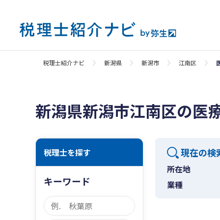
税理士紹介ナビ
新潟県
新潟市
江南区
新潟県新潟市江南区の医
現在の検
税理士を探す
所在地
キーワード
業種