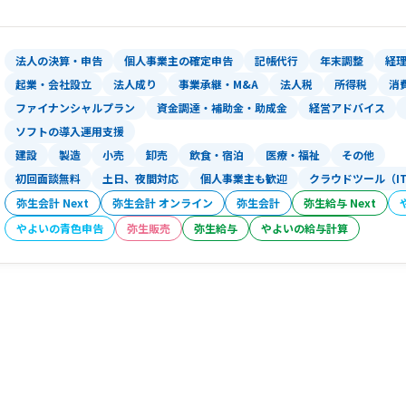
もちろん、ハル税理士事務所もそれは変
私も一人の経営者として、関わる経営者
法人の決算・申告
個人事業主の確定申告
記帳代行
年末調整
経
うに」全力でサポートいたします。
起業・会社設立
法人成り
事業承継・M&A
法人税
所得税
消
ファイナンシャルプラン
資金調達・補助金・助成金
経営アドバイス
ソフトの導入運用支援
建設
製造
小売
卸売
飲食・宿泊
医療・福祉
その他
初回面談無料
土日、夜間対応
個人事業主も歓迎
クラウドツール（I
弥生会計 Next
弥生会計 オンライン
弥生会計
弥生給与 Next
やよいの青色申告
弥生販売
弥生給与
やよいの給与計算