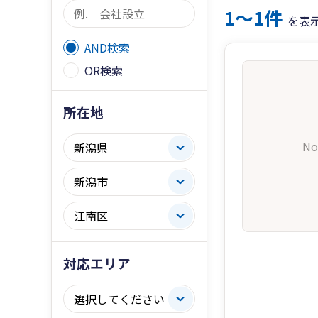
1〜1件
を表
AND検索
OR検索
所在地
No
対応エリア