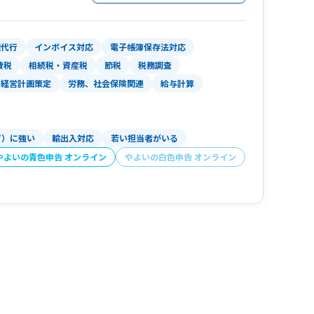
わりません。
さんたちが「より自分が行きたい方向に行けるよ
理代行
インボイス対応
電子帳簿保存法対応
費税
相続税・資産税
節税
税務調査
経営計画策定
労務、社会保険関連
給与計算
T）に強い
輸出入対応
若い担当者がいる
やよいの青色申告 オンライン
やよいの白色申告 オンライン