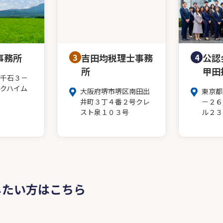
事務所
3
吉田均税理士事務
4
公認
所
甲田
千石３－
クハイム
大阪府堺市堺区南田出
東京都
井町３丁４番２号クレ
－２６
スト泉１０３号
ル２３
したい方はこちら