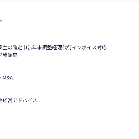
す
業主の確定申告
年末調整
経理代行
インボイス対応
税務調査
M&A
金
経営アドバイス