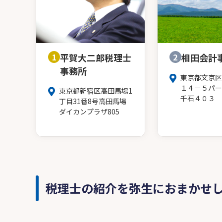
1
平賀大二郎税理士
2
相田会計
事務所
東京都文京区
１４－５パー
東京都新宿区高田馬場1
千石４０３
丁目31番8号高田馬場
ダイカンプラザ805
税理士の紹介を弥生におまかせ