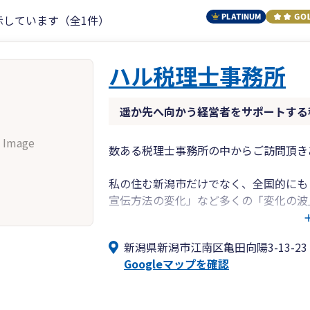
示しています（全1件）
ハル税理士事務所
遥か先へ向かう経営者をサポートする
 Image
数ある税理士事務所の中からご訪問頂き
私の住む新潟市だけでなく、全国的にも
宣伝方法の変化」など多くの「変化の波
とはいえ、「経営者」として消費者や取
新潟県新潟市江南区亀田向陽3-13-23
らないと考えています。
Googleマップを確認
それは、「真摯に、相手のために」とい