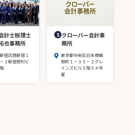
会計士税理士
5
クローバー会計事
拓也事務所
務所
新宿区西新宿１
東京都中央区日本橋蛎
－２新宿野村ビ
殻町１－３５－２グレ
階
インズビル５階５４号
室