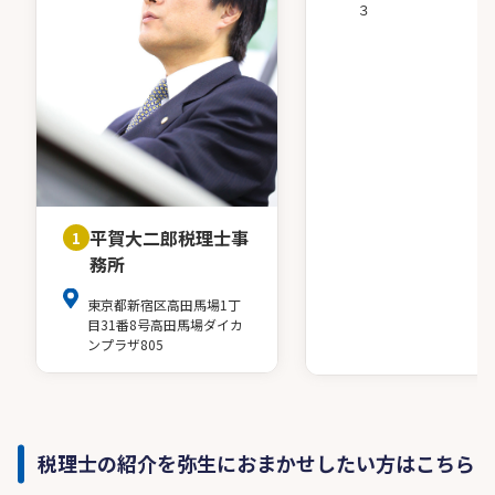
３
平賀大二郎税理士事
1
務所
東京都新宿区高田馬場1丁
目31番8号高田馬場ダイカ
ンプラザ805
税理士の紹介を弥生におまかせしたい方はこちら