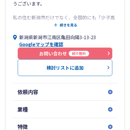
うございます。
私の住む新潟市だけでなく、全国的にも「少子高
齢化による人口減少」「IT化による広告宣伝方法
続きを見る
の変化」など多くの「変化の波」を感じます。
新潟県新潟市江南区亀田向陽3-13-23
Googleマップを確認
とはいえ、「経営者」として消費者や取引先な
ど、関わる人たちに対する基本姿勢は変わらない
お問い合わせ
紹介無料
と考えています。
検討リストに追加
それは、「真摯に、相手のために」という姿勢で
す。
依頼内容
もちろん、ハル税理士事務所もそれは変わりませ
ん。
業種
私も一人の経営者として、関わる経営者さんたち
が「より自分が行きたい方向に行けるように」全
特徴
力でサポートいたします。