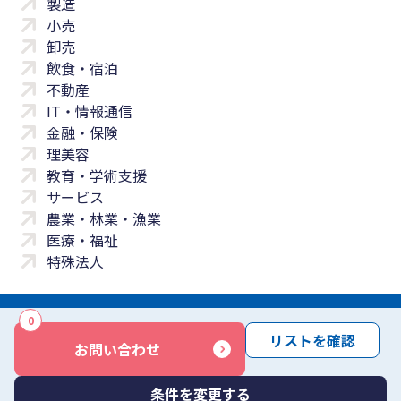
製造
小売
卸売
飲食・宿泊
不動産
IT・情報通信
金融・保険
理美容
教育・学術支援
サービス
農業・林業・漁業
医療・福祉
特殊法人
0
サイトマップ
プライバシーポリシー
免責事項
サービス利用規約
リストを確認
お問い合わせ
商標について
反社会勢力に対する基本方針
お問い合わせ
Copyright © Yayoi Co., Ltd. All rights reserved.
条件を変更する