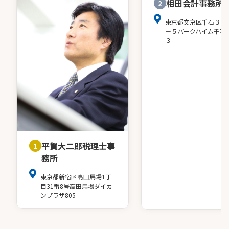
相田会計事務所
2
東京都文京区千石３－
－５パークハイム千石
３
平賀大二郎税理士事
1
務所
東京都新宿区高田馬場1丁
目31番8号高田馬場ダイカ
ンプラザ805