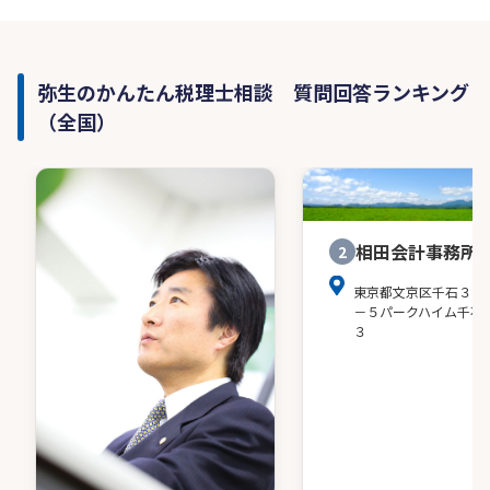
弥生のかんたん税理士相談 質問回答ランキング
（全国）
相田会計事務所
2
東京都文京区千石３－
－５パークハイム千石
３