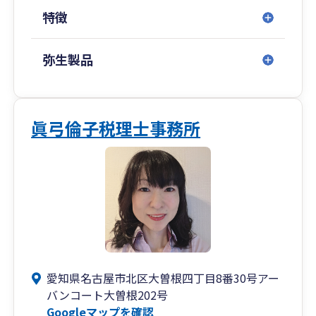
た」を防ぎます
特徴
⑤税理士が複数人所属。違った視点からの解決策
を検討
弥生製品
「無駄」を解消。「効率」を実現します
①ネットバンキングから取り出した口座データを
そのまま活用
②紙の資料も当事務所謹製のExcelファイルを通し
眞弓倫子税理士事務所
て簡単に帳簿化
③給与振込用のネットバンクデータを提供。毎月
の作業が楽に
④決算の税金・給与天引きの税金も口座振替で納
税可能
⑤総合振込用のExcelツールを使って毎月の振込も
一瞬で完了
「不明瞭」を解消。「納得」を実現します
愛知県名古屋市北区大曽根四丁目8番30号アー
①決算料なし。納税の時期にわざわざ支払を増や
バンコート大曽根202号
しません
Googleマップを確認