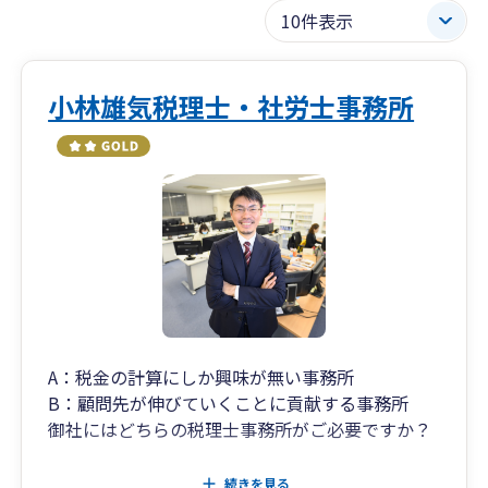
小林雄気税理士・社労士事務所
A：税金の計算にしか興味が無い事務所
B：顧問先が伸びていくことに貢献する事務所
御社にはどちらの税理士事務所がご必要ですか？
「遅い」を解消。「早さ」を実現します
続きを見る