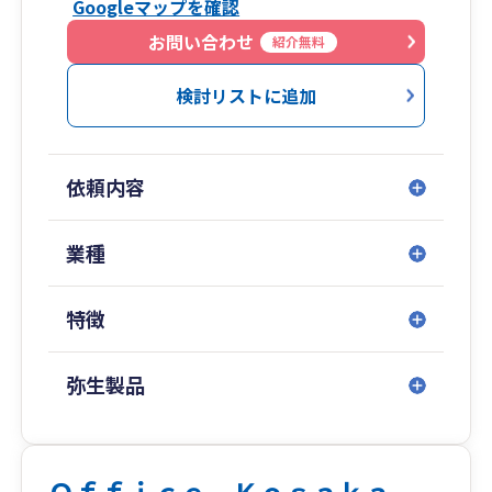
Googleマップを確認
・法人の節税対策に対応
・銀行対応・資金繰りなどの相談にも対応しま
お問い合わせ
紹介無料
す。
検討リストに追加
依頼内容
業種
特徴
弥生製品
Ｏｆｆｉｃｅ Ｋｏｓａｋａ