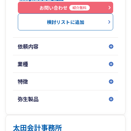
②Zoom面談に完全対応。移動コストの削減を料
お問い合わせ
紹介無料
金に反映
③シンプルかつ明快な料金表。業務の内訳をきっ
検討リストに追加
ちりと表示
④顧問料の支払は口座振替のため振込手数料は税
理士事務所持ち
⑤ニーズに応じてサービスを絞ってコースを選択
依頼内容
可能
業種
「バラバラ」を解消。「連携」を実現します
①社労士事務所兼務。従業員が少ない間の手続き
を代行します
特徴
②給与計算もお値打ち価格で受託。手書きの明細
からお別れです
弥生製品
③就業規則の作成や労働問題には提携社労士をご
紹介
④法律問題があれば弁護士に、登記の必要があれ
ば司法書士に、許可が必要なら行政書士に。士業
太田会計事務所
のネットワークを生かして、適切な士業の先生を