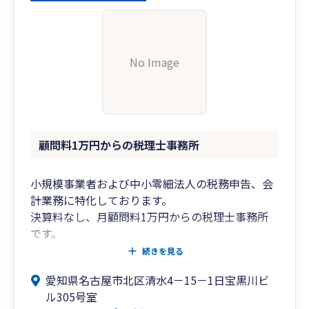
ご紹介します
「不愉快」を解消。「快適」を実現します
①もちろん税務調査は納税者の味方。主張はしっ
No Image
かりと行います
②正しい経理のための冊子を配布。重箱の隅はつ
つかせません
③書面添付制度を利用して、税務調査の確率自体
を減らします
顧問料1万円からの税理士事務所
小規模事業者および中小零細法人の税務申告、会
計業務に特化しております。
決算料なし、月顧問料1万円からの税理士事務所
です。
続きを見る
・新規開業法人の決算申告に対応します！
愛知県名古屋市北区清水4－15－1日宝黒川ビ
・経理のことがサッパリわからない社長 歓迎！
ル305号室
・税金のことがまったくわからなくてもOK！