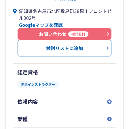
①チャットを利用してスピーディにやりとり
愛知県名古屋市北区敷島町38黒川フロントビ
②資料の不足はスマホで写真を撮って送るだけで
ル302号
簡単解決
Googleマップを確認
③融資・給付金情報はチャットの一斉送信で素早
くお知らせ
お問い合わせ
紹介無料
④ITを駆使して自動化を進め、会計帳簿をスピー
ド作成
検討リストに追加
⑤試算表はPDFで送信。翌月の訪問時まで待たせ
ません
認定資格
「不満」を解消。「満足」を実現します
①面談時は壁打ち相手。社長が自社について深く
弥生インストラクター
考える時間に
②チャットで24時間いつでも質問送信。対応は遅
依頼内容
くとも翌営業日
③毎月の資料のお願いも、税理士事務所で管理し
て定期的に連絡
業種
④事務所内の業務を見える化管理。「忘れてまし