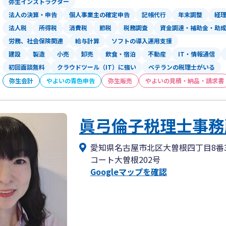
弥生インストラクター
②チャットで24時間いつでも質問送信
法人の決算・申告
個人事業主の確定申告
記帳代行
年末調整
経
③毎月の資料のお願いも、税理士事務所
法人税
所得税
消費税
節税
税務調査
資金調達・補助金・助
④事務所内の業務を見える化管理。「忘
労務、社会保険関連
給与計算
ソフトの導入運用支援
⑤税理士が複数人所属。違った視点から
建設
製造
小売
卸売
飲食・宿泊
不動産
IT・情報通信
初回面談無料
クラウドツール（IT）に強い
ベテランの税理士がいる
「無駄」を解消。「効率」を実現します
①ネットバンキングから取り出した口座
弥生会計
やよいの青色申告
弥生販売
やよいの見積・納品・請求書
②紙の資料も当事務所謹製のExcelフ
③給与振込用のネットバンクデータを提
④決算の税金・給与天引きの税金も口座
眞弓倫子税理士事務
⑤総合振込用のExcelツールを使って
愛知県名古屋市北区大曽根四丁目8番
「不明瞭」を解消。「納得」を実現しま
コート大曽根202号
①決算料なし。納税の時期にわざわざ支
Googleマップを確認
②Zoom面談に完全対応。移動コストの
③シンプルかつ明快な料金表。業務の内
④顧問料の支払は口座振替のため振込手
⑤ニーズに応じてサービスを絞ってコー