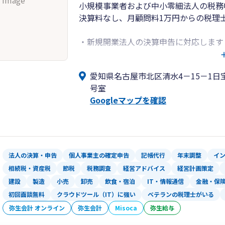
 Image
小規模事業者および中小零細法人の税務
決算料なし、月顧問料1万円からの税理
・新規開業法人の決算申告に対応します
・経理のことがサッパリわからない社長
・税金のことがまったくわからなくても
愛知県名古屋市北区清水4－15－1日宝
・法人の節税対策に対応
号室
・銀行対応・資金繰りなどの相談にも対
Googleマップを確認
法人の決算・申告
個人事業主の確定申告
記帳代行
年末調整
イ
相続税・資産税
節税
税務調査
経営アドバイス
経営計画策定
建設
製造
小売
卸売
飲食・宿泊
IT・情報通信
金融・保
初回面談無料
クラウドツール（IT）に強い
ベテランの税理士がいる
弥生会計 オンライン
弥生会計
Misoca
弥生給与