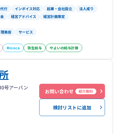
。対応は遅くとも翌営業日
理代行
インボイス対応
起業・会社設立
法人成り
で管理して定期的に連絡
成金
経営アドバイス
経営計画策定
れてました」を防ぎます
の解決策を検討
理美容
サービス
データをそのまま活用
Misoca
弥生給与
やよいの給与計算
ァイルを通して簡単に帳簿化
供。毎月の作業が楽に
振替で納税可能
所
毎月の振込も一瞬で完了
30号アーバン
す
お問い合わせ
紹介無料
払を増やしません
削減を料金に反映
検討リストに追加
訳をきっちりと表示
数料は税理士事務所持ち
スを選択可能