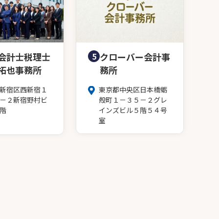
会計士税理士
5
クローバー会計事
拓也事務所
務所
新宿区西新宿１
東京都中央区日本橋蛎
－２新宿野村ビ
殻町１－３５－２グレ
階
インズビル５階５４号
室