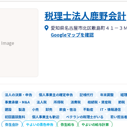
税理士法人鹿野会計
愛知県名古屋市北区敷島町４１－３
Googleマップを確認
 Image
法人の決算・申告
個人事業主の確定申告
記帳代行
年末調整
経
事業承継・M&A
法人税
所得税
消費税
相続税・資産税
節税
建設
製造
小売
卸売
飲食・宿泊
不動産
IT・情報通信
初回面談無料
個人事業主も歓迎
ベテランの税理士がいる
若い担当
弥生会計
やよいの青色申告
弥生給与
やよいの給与計算