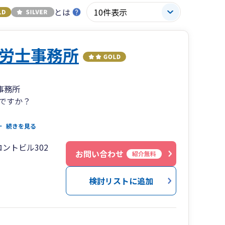
とは
労士事務所
事務所
ですか？
続きを見る
とり
ントビル302
るだけで簡単解決
お問い合わせ
紹介無料
信で素早くお知らせ
簿をスピード作成
検討リストに追加
で待たせません
いて深く考える時間に