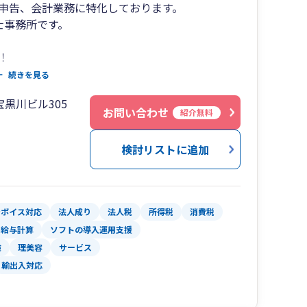
申告、会計業務に特化しております。
士事務所です。
！
 歓迎！
続きを見る
OK！
黒川ビル305
お問い合わせ
紹介無料
応します。
検討リストに追加
ンボイス対応
法人成り
法人税
所得税
消費税
給与計算
ソフトの導入運用支援
険
理美容
サービス
輸出入対応