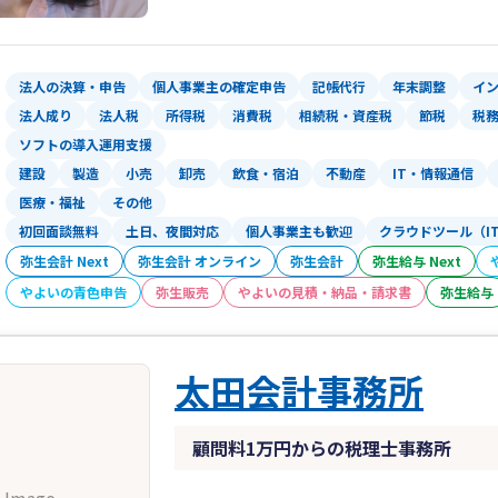
「バラバラ」を解消。「連携」を実現し
①社労士事務所兼務。従業員が少ない間
②給与計算もお値打ち価格で受託。手書
法人の決算・申告
個人事業主の確定申告
記帳代行
年末調整
イ
③就業規則の作成や労働問題には提携社
法人成り
法人税
所得税
消費税
相続税・資産税
節税
税
④法律問題があれば弁護士に、登記の必
ソフトの導入運用支援
に。士業のネットワークを生かして、適
建設
製造
小売
卸売
飲食・宿泊
不動産
IT・情報通信
医療・福祉
その他
「不愉快」を解消。「快適」を実現しま
初回面談無料
土日、夜間対応
個人事業主も歓迎
クラウドツール（I
①もちろん税務調査は納税者の味方。主
弥生会計 Next
弥生会計 オンライン
弥生会計
弥生給与 Next
②正しい経理のための冊子を配布。重箱
③書面添付制度を利用して、税務調査の
やよいの青色申告
弥生販売
やよいの見積・納品・請求書
弥生給与
太田会計事務所
顧問料1万円からの税理士事務所