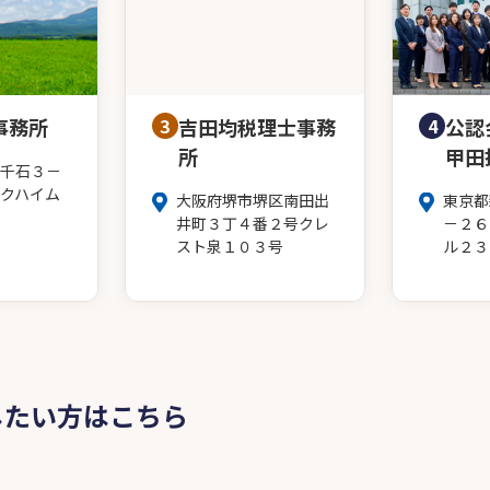
事務所
3
吉田均税理士事務
4
公認
所
甲田
千石３－
クハイム
大阪府堺市堺区南田出
東京都
井町３丁４番２号クレ
－２６
スト泉１０３号
ル２３
したい方はこちら