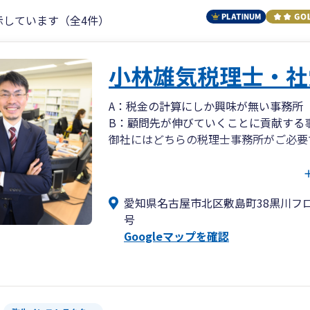
示しています（全4件）
小林雄気税理士・社
A：税金の計算にしか興味が無い事務所
B：顧問先が伸びていくことに貢献する
御社にはどちらの税理士事務所がご必要
「遅い」を解消。「早さ」を実現します
①チャットを利用してスピーディにやり
愛知県名古屋市北区敷島町38黒川フロ
②資料の不足はスマホで写真を撮って送
号
③融資・給付金情報はチャットの一斉送
Googleマップを確認
④ITを駆使して自動化を進め、会計帳
⑤試算表はPDFで送信。翌月の訪問時ま
「不満」を解消。「満足」を実現します
①面談時は壁打ち相手。社長が自社につ