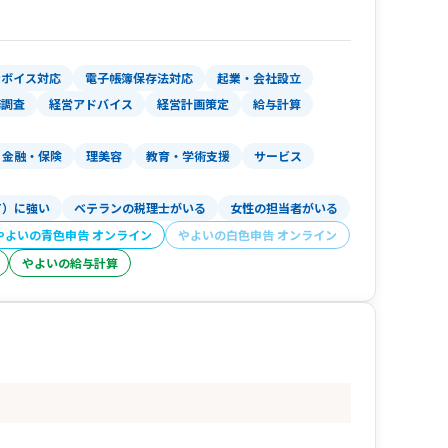
ます
の手続きを代行します
きの明細からお別れです
ンボイス対応
電子帳簿保存法対応
起業・会社設立
労士をご紹介
務調査
経営アドバイス
経営計画策定
給与計算
要があれば司法書士に、許可が必要なら行政書士
切な士業の先生をご紹介します
金融・保険
理美容
教育・学術支援
サービス
す
T）に強い
ベテランの税理士がいる
女性の担当者がいる
張はしっかりと行います
やよいの青色申告 オンライン
やよいの白色申告 オンライン
の隅はつつかせません
確率自体を減らします
やよいの給与計算