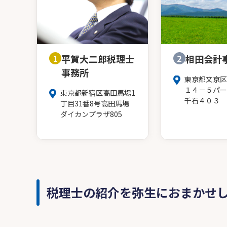
1
平賀大二郎税理士
2
相田会計
事務所
東京都文京区
１４－５パー
東京都新宿区高田馬場1
千石４０３
丁目31番8号高田馬場
ダイカンプラザ805
税理士の紹介を弥生におまかせ