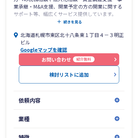
業承継・M&A支援、開業予定の方の開業に関する
サポート等、幅広くサービス提供しています。
税理士のセカンドオピニオンとしてのアドバイス
続きを見る
等にも対応しています。
北海道札幌市東区北十八条東１丁目４－３明正
お客様との対話を重視し、お客様の思いや要望を
ビル
くみ取った上で税務・会計・経営上のメリット・
Googleマップを確認
デメリットを整理し、自身ならどうする？を考
え、お客様と議論を重ねる、当事者意識の高い会
お問い合わせ
紹介無料
計事務所を目指しております。
検討リストに追加
依頼内容
業種
特徴