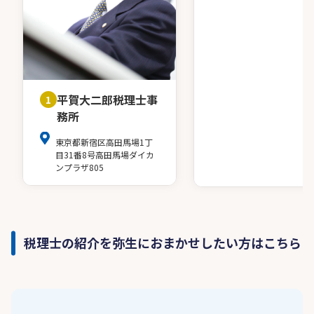
平賀大二郎税理士事
1
務所
東京都新宿区高田馬場1丁
目31番8号高田馬場ダイカ
ンプラザ805
税理士の紹介を弥生におまかせしたい方はこちら