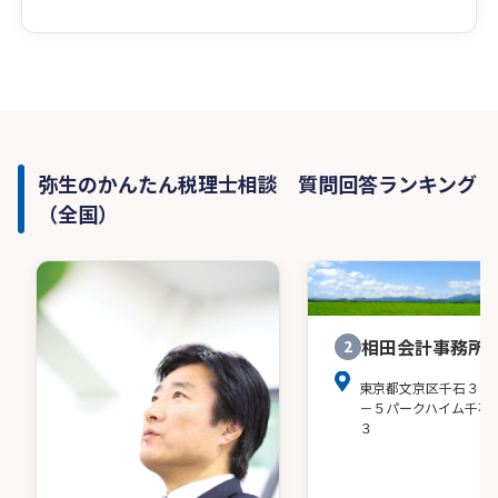
弥生のかんたん税理士相談 質問回答ランキング
（全国）
相田会計事務所
2
東京都文京区千石３－
－５パークハイム千石
３