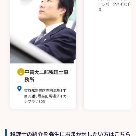
－５パークハイム千石
３
平賀大二郎税理士事
1
務所
東京都新宿区高田馬場1丁
目31番8号高田馬場ダイカ
ンプラザ805
税理士の紹介を弥生におまかせしたい方はこちら