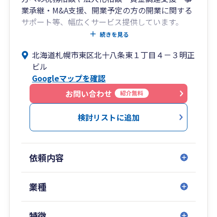
業承継・M&A支援、開業予定の方の開業に関する
サポート等、幅広くサービス提供しています。
税理士のセカンドオピニオンとしてのアドバイス
続きを見る
等にも対応しています。
北海道札幌市東区北十八条東１丁目４－３明正
お客様との対話を重視し、お客様の思いや要望を
ビル
くみ取った上で税務・会計・経営上のメリット・
Googleマップを確認
デメリットを整理し、自身ならどうする？を考
え、お客様と議論を重ねる、当事者意識の高い会
お問い合わせ
紹介無料
計事務所を目指しております。
検討リストに追加
依頼内容
業種
特徴