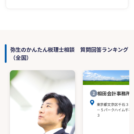
弥生のかんたん税理士相談 質問回答ランキング
（全国）
相田会計事務所
2
東京都文京区千石３－
－５パークハイム千石
３