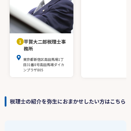
平賀大二郎税理士事
1
務所
東京都新宿区高田馬場1丁
目31番8号高田馬場ダイカ
ンプラザ805
税理士の紹介を弥生におまかせしたい方はこちら