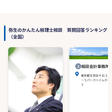
弥生のかんたん税理士相談 質問回答ランキング
（全国）
相田会計事務所
2
東京都文京区千石３－
－５パークハイム千石
３