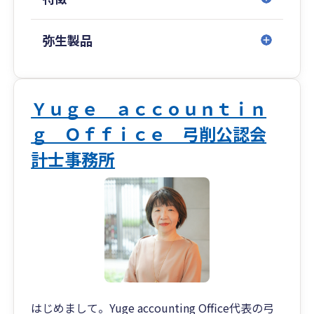
弥生製品
Ｙｕｇｅ ａｃｃｏｕｎｔｉｎ
ｇ Ｏｆｆｉｃｅ 弓削公認会
計士事務所
はじめまして。Yuge accounting Office代表の弓