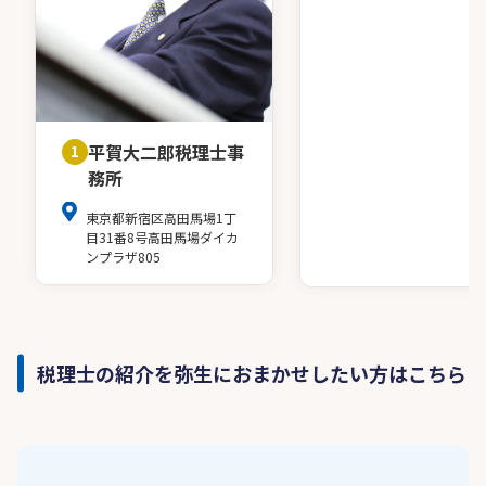
平賀大二郎税理士事
1
務所
東京都新宿区高田馬場1丁
目31番8号高田馬場ダイカ
ンプラザ805
税理士の紹介を弥生におまかせしたい方はこちら