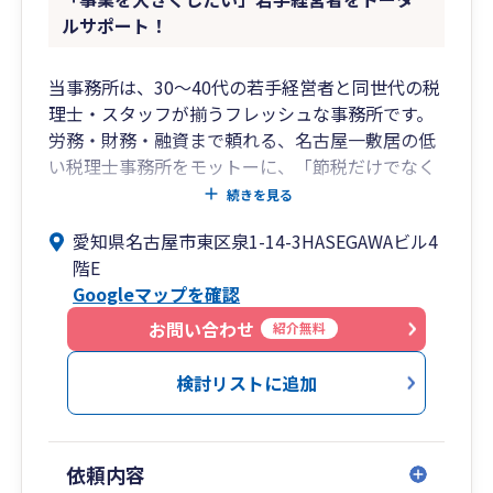
ルサポート！
当事務所は、30〜40代の若手経営者と同世代の税
理士・スタッフが揃うフレッシュな事務所です。
労務・財務・融資まで頼れる、名古屋一敷居の低
い税理士事務所をモットーに、「節税だけでなく
経営や将来の法人成りも相談したい」「同世代で
続きを見る
気軽にコミュニケーションを取りたい」という個
愛知県名古屋市東区泉1-14-3HASEGAWAビル4
人事業主・法人様のニーズに全力でお応えしま
階E
す！
Googleマップを確認
社内には社会保険労務士や銀行出身のスタッフが
お問い合わせ
紹介無料
在籍しており、税務会計だけでなく、労務管理、
財務改善、資金調達（融資）までワンストップで
検討リストに追加
支援可能。LINEを活用したスピード感のあるレス
ポンスで、あなたのビジネスの成長を加
速させます。
依頼内容