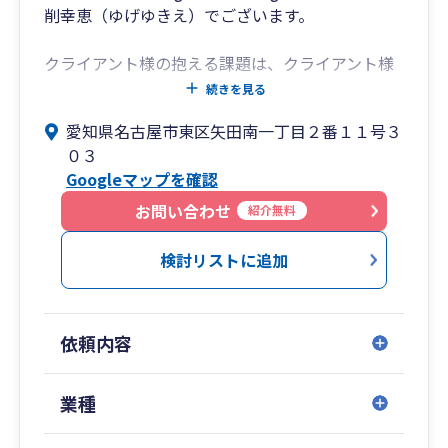
削幸恵（ゆげゆきえ）でございます。
クライアント様の抱える課題は、クライアント様
の数だけあります。
続きを見る
また、時代の変化に迅速に対応していくことも必
愛知県名古屋市東区矢田南一丁目２番１１号３
要です。
０３
課題解決のため、時代の変化に対応するため、ク
Googleマップを確認
ライアント様と共に悩み、より良い方法を考える
ことが私の使命と考えています。
お問い合わせ
紹介無料
クライアント様のお役に立てるよう揺るがぬ信念
検討リストに追加
に基づいて、日々精進しております。
皆さまのご心配・不安が少しでも解消できるよ
う、お手伝いをさせて頂きます。
依頼内容
税務会計だけでなく、心配事やお困りごとはなん
でもお話しください。
業種
営利法人だけでなく、非営利法人も対応可能で
す。