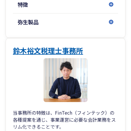
特徴
対面・オンラインのどちらも対応可能です。
相続税・贈与税申告、相続税額試算も承ります。
弥生製品
仕訳入力は特別に難しいことではありません。
会計ソフトは日々進化しており、専門知識がなく
ても誰でも入力ができるようになっています。
仕訳入力でのお困りごともどんどん質問してくだ
鈴木裕文税理士事務所
さい。
当事務所の特徴は、FinTech（フィンテック）の
各種提案を通じ、事業運営に必要な会計業務をス
リム化できることです。