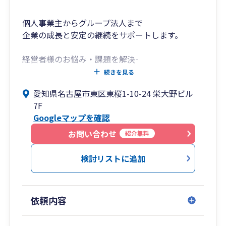
個人事業主からグループ法人まで
企業の成長と安定の継続をサポートします。
経営者様のお悩み・課題を解決―――
独立開業・会社設立支援、法人成りから申告、月
続きを見る
次決算、経営計画・事業計画策定、クラウドコー
愛知県名古屋市東区東桜1-10-24 栄大野ビル
スまで、お客様に適したコースで、税理士が企業
7F
経営を成長と安定継続に導きます。
Googleマップを確認
業務改善のため税理士の変更をご検討の場合もお
お問い合わせ
紹介無料
気軽にご相談ください。
検討リストに追加
依頼内容