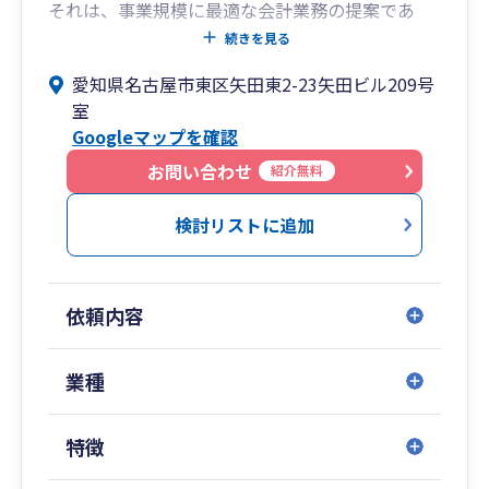
それは、事業規模に最適な会計業務の提案であ
り、具体的な成果としては、コストダウン、イン
続きを見る
ターネット利用のクラウド会計による自計化、税
愛知県名古屋市東区矢田東2-23矢田ビル209号
務調査対策などの「課題解決」の提供です。
室
さらには、税務リクスの回避、納税予測の必要性
Googleマップを確認
なども併せてご提案しながら、従来型の会計業務
の作業負担を多角的に軽減します。
お問い合わせ
紹介無料
ほかにも、オンラインサービスによる伴走型のコ
ンサルなど、大阪エリアのみならず、広範囲の地
検討リストに追加
域顧客様へのサポートも可能で、私たちの「強
み」のひとつとなっています。
依頼内容
業種
特徴