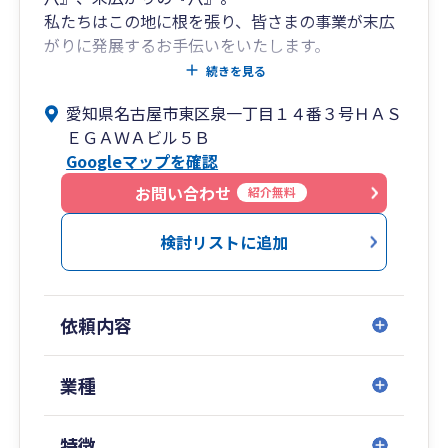
私たちはこの地に根を張り、皆さまの事業が末広
がりに発展するお手伝いをいたします。
続きを見る
『確かな知識と溢れる情熱で、クライアントの発
愛知県名古屋市東区泉一丁目１４番３号ＨＡＳ
展に貢献する。』
ＥＧＡＷＡビル５Ｂ
税務の専門家としてのプライドを秘め、クライア
Googleマップを確認
ントの発展に情熱をもって取り組むために、「私
たちが今できることは何か」と常に問い続け、今
お問い合わせ
紹介無料
日も私たち八税会はクライアントに臨みます。そ
して、クライアントの経営状態に応じて経営資源
検討リストに追加
を適切に配分し、より効率的な会社経営ができる
よう、八税会は税務の専門家集団としてお手伝い
をさせていただきます。
依頼内容
業種
特徴