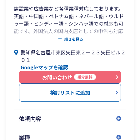
建設業や広告業など各種業種対応しております。
英語・中国語・ベトナム語・ネパール語・ウルド
ゥー語・ヒンディー語・シンハラ語での対応も可
能です。外国法人の国内支店としての申告も対応
しております。また、外国人従業員雇用に関する
続きを見る
サポートなど、行政書士：国際業務もお請けして
愛知県名古屋市東区矢田東２－２３矢田ビル２
おります。
０１
Googleマップを確認
お問い合わせ
紹介無料
検討リストに追加
依頼内容
業種