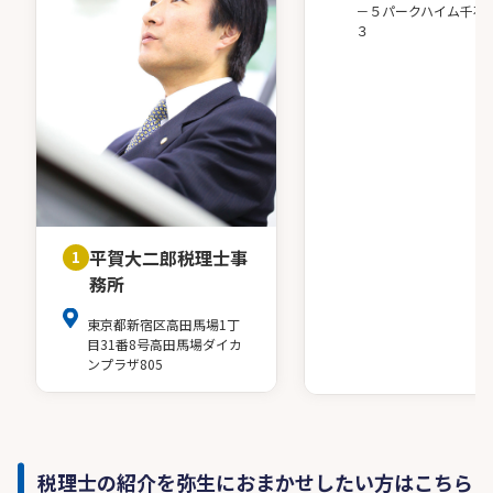
－５パークハイム千石
３
平賀大二郎税理士事
1
務所
東京都新宿区高田馬場1丁
目31番8号高田馬場ダイカ
ンプラザ805
税理士の紹介を弥生におまかせしたい方はこちら