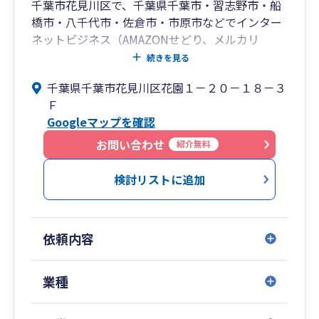
千葉市花見川区で、千葉県千葉市・習志野市・船
橋市・八千代市・佐倉市・市原市などでインター
ネットビジネス（AMAZONせどり、メルカリ
等）、建設業、製造業、卸売・小売業が強みの公
続きを見る
認会計士・税理士の会計事務所です。
千葉県千葉市花見川区花園１－２０－１８－３
税理士には守秘義務があります。安心してお問い
Ｆ
合わせください。
Googleマップを確認
お問い合わせ
紹介無料
検討リストに追加
依頼内容
業種