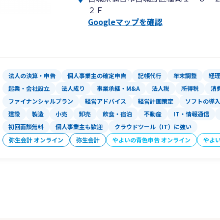
知識に自信のない方、創業したばかりの
２Ｆ
図や表を用いて記憶に残る説明をするよ
Googleマップを確認
◆SNSを活用した広告方法、フォロワ
整理収納の観点からのオフィスワークの
ます。Windowsに限らず、Macも対
わせも対応可能です。
法人の決算・申告
個人事業主の確定申告
記帳代行
年末調整
経
起業・会社設立
法人成り
事業承継・M&A
法人税
所得税
消
ファイナンシャルプラン
経営アドバイス
経営計画策定
ソフトの導
建設
製造
小売
卸売
飲食・宿泊
不動産
IT・情報通信
初回面談無料
個人事業主も歓迎
クラウドツール（IT）に強い
弥生会計 オンライン
弥生会計
やよいの青色申告 オンライン
やよ