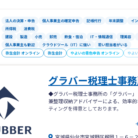
▼自己紹介
伊藤功明（いとうよしあき） 1989年
新卒で税理士事務所に入所後、現在に至
法人の決算・申告
個人事業主の確定申告
記帳代行
年末調整
イ
た。
所得税
消費税
趣味は音楽と個人商店でのお買い物。
建設
製造
小売
卸売
飲食・宿泊
IT・情報通信
理美容
個人事業主も歓迎
クラウドツール（IT）に強い
若い担当者がいる
私も、少人数で仕事をしている小規模事
弥生会計 オンライン
弥生会計
やよいの青色申告 オンライン
やよ
開業を通して経験したことを皆様に共有
特に、小規模事業者の方は身近な存在に
グラバー税理士事務
◆グラバー税理士事務所の「グラバー」
兼整理収納アドバイザーによる、効率的
ティングを得意としております。
◆将来へ向けて、どうやって会社や手元
や設備投資といった資金繰りを考慮しな
宮城県仙台市宮城野区榴岡１－６－