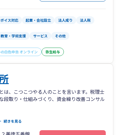
生まれ 宮城県仙台市出身
るまで10年ほど税務会計の道一本で歩んできまし
ンボイス対応
起業・会社設立
法人成り
法人税
教育・学術支援
サービス
その他
業者です。
いの白色申告 オンライン
弥生給与
できたらと思います。
感じて頂けますと幸いです。
所
とは、こつこつやる人のことを言います。税理士
な段取り・仕組みづくり、資金繰り改善コンサル
に資金を蓄えていくかを念頭に、過度な保険契約
続きを見る
いような節税提案はいたしません。また、税務の
２２美徳五番館