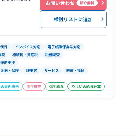
方にもわかりやすいように、数字だけではなく、
お問い合わせ
紹介無料
うに心がけております。
検討リストに追加
ー数の増加のコンサルティングも行っております。
業務効率化、整理ルールづくりも得意としており
応可能です。Zoomなどによるオンラインでの打ち合
理代行
インボイス対応
電子帳簿保存法対応
費税
相続税・資産税
税務調査
入運用支援
金融・保険
理美容
サービス
医療・福祉
いの青色申告
弥生販売
弥生給与
やよいの給与計算