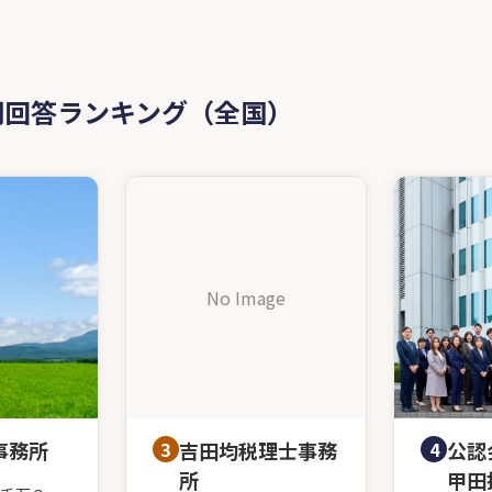
問回答ランキング（全国）
No Image
事務所
3
吉田均税理士事務
4
公認
所
甲田