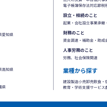
電子帳簿保存法対応
節税
設立・相続のこと
起業・会社設立
事業承継・
財務のこと
県
愛知県
資金調達・補助金・助成
人事労務のこと
労務、社会保険関連
業種から探す
県
高知県
建設
製造
小売
卸売
飲食・
縄県
教育・学術支援
サービス