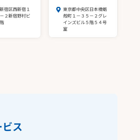
新宿区西新宿１
東京都中央区日本橋蛎
－２新宿野村ビ
殻町１－３５－２グレ
階
インズビル５階５４号
室
ービス