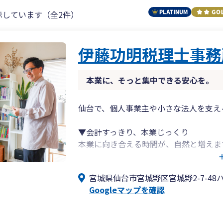
示しています（全2件）
伊藤功明税理士事務
本業に、そっと集中できる安心を。
仙台で、個人事業主や小さな法人を支え
▼会計すっきり、本業じっくり
本業に向き合える時間が、自然と増えま
税務や会計の負担を減らし、事業に集中
宮城県仙台市宮城野区宮城野2-7-48ハイ
小さなご相談からでもお気軽にどうぞ。
Googleマップを確認
サービス内容や料金については、事務所
ぜひ一度ご覧ください。