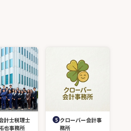
会計士税理士
5
クローバー会計事
拓也事務所
務所