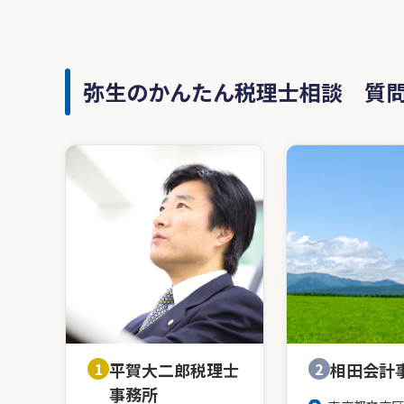
弥生のかんたん税理士相談 質
1
平賀大二郎税理士
2
相田会計
事務所