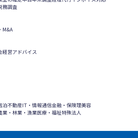
税務調査
M&A
金
経営アドバイス
宿泊
不動産
IT・情報通信
金融・保険
理美容
農業・林業・漁業
医療・福祉
特殊法人