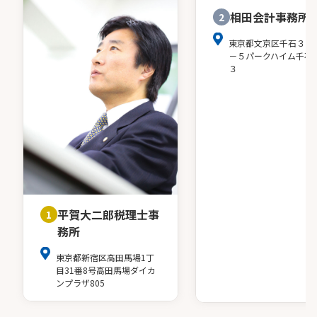
相田会計事務所
2
東京都文京区千石３－
－５パークハイム千石
３
平賀大二郎税理士事
1
務所
東京都新宿区高田馬場1丁
目31番8号高田馬場ダイカ
ンプラザ805