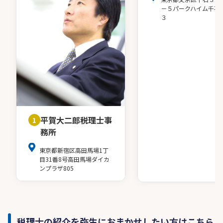
－５パークハイム千石
３
平賀大二郎税理士事
1
務所
東京都新宿区高田馬場1丁
目31番8号高田馬場ダイカ
ンプラザ805
税理士の紹介を弥生におまかせしたい方はこちら