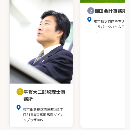
相田会計事務所
2
東京都文京区千石３－
－５パークハイム千石
３
平賀大二郎税理士事
1
務所
東京都新宿区高田馬場1丁
目31番8号高田馬場ダイカ
ンプラザ805