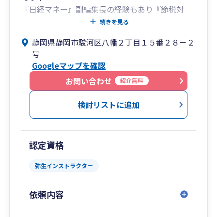
『日経マネー』副編集長の経験もあり『節税対
策』はお任せください！
続きを見る
まずは 080-7084-1101 へお電話下さい。
静岡県静岡市駿河区八幡２丁目１５番２８－２
また、
号
企業法学修士(「筑波大学」大学院)、
Googleマップを確認
経済学修士(「学習院大学」大学院)、
MBA(「法政大学」大学院)、
お問い合わせ
紹介無料
証券アナリスト(「三菱UFJモルガン・スタンレー
証券」などに在籍)、
検討リストに追加
ファイナンシャルプランナー、
農業経営アドバイザー、
行政書士、
認定資格
経営革新等支援機関、
「静岡銀行」(支店営業)､
弥生インストラクター
「日経マネー」(副編集長)
などの資格・職歴等を有し、
依頼内容
幅広い視点から
経営アドバイスを行い