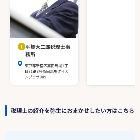
平賀大二郎税理士事
1
務所
東京都新宿区高田馬場1丁
目31番8号高田馬場ダイカ
ンプラザ805
税理士の紹介を弥生におまかせしたい方はこちら