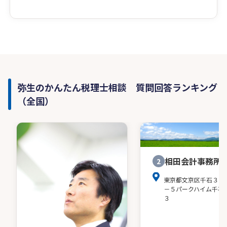
弥生のかんたん税理士相談 質問回答ランキング
（全国）
相田会計事務所
2
東京都文京区千石３－
－５パークハイム千石
３