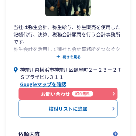
戦略対応
➥将来の株価対策や世代交代、相続に向けた設計
まで視野に入れた提案が可能。
出口戦略から次世代への承継までを見据えた支
当社は弥生会計、弥生給与、弥生販売を使用した
援体制を構築しています。
記帳代行、決算、税務会計顧問を行う会計事務所
です。
■このような方におすすめです
弥生会計を活用して御社と会計事務所をつなぐク
ライド会計や、共有のインターネットフォルダを
続きを見る
・中小企業の経営者様で、決算書を“融資に強
使用するなどクラウド会計に取り組んでおりま
い”状態にしたい
神奈川県横浜市神奈川区鶴屋町２－２３－２Ｔ
す。
・創業間もない、または成長段階の法人で、会
Ｓプラザビル３１１
計・税務の整備から始めたい
Googleマップを確認
ネットが苦手なお客様に対しても紙媒体での対応
・将来的に事業承継や相続を見据えて、税務・財
も引き続き行っておりますので、お気軽にご相談
お問い合わせ
紹介無料
務の準備を進めたい
ください。
・生きた事業計画とともに、圧倒的スピードで成
検討リストに追加
長したい
■【全国14拠点】※オンラインの場合は全国対応
依頼内容