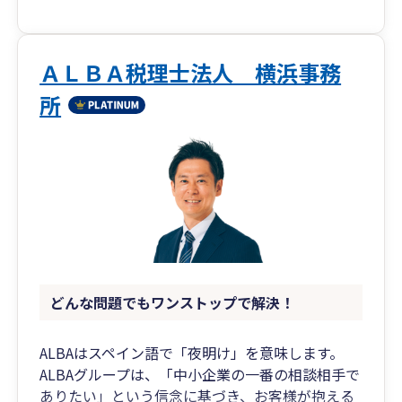
【営業戦略を一緒に考えます】
価格競争に巻き込まれる原因は戦略不足です。差
ＡＬＢＡ税理士法人 横浜事務
別化を重ね、様々なICTツールで幅広く情報発信
所
を続け、結果を数値検証し続けることが重要で
す。
【速やかに財務会計資料を作成】
社内で作成されるExcelデータの利用を推奨、支援
します。エクセル連携により少ない負担で実現し
ます。
【後継者を育てる方法と仕組み】
事業承継環境の整備のために後継者群の指導力を
どんな問題でもワンストップで解決！
養成し、早めに集団指導体制を構築しましょう。
法人相続には株式評価という課題もありより戦略
ALBAはスペイン語で「夜明け」を意味します。
的な取り組みが必要です。
ALBAグループは、「中小企業の一番の相談相手で
ありたい」という信念に基づき、お客様が抱える