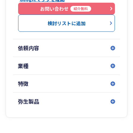
と、
事業会社での経理、管理会計、税務調査対応等の
お問い合わせ
紹介無料
経験から、
皆様の目的・ニーズに合わせた税務サービスを提
検討リストに追加
供することが可能です。
次のステージを目指す皆様の期待に添えるよう最
依頼内容
善のサービスを提供させていただきます。
業種
特徴
弥生製品