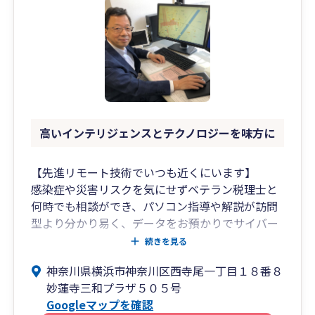
高いインテリジェンスとテクノロジーを味方に
【先進リモート技術でいつも近くにいます】
感染症や災害リスクを気にせずベテラン税理士と
何時でも相談ができ、パソコン指導や解説が訪問
型より分かり易く、データをお預かりでサイバー
攻撃にも備えられます。迫るオンライン税務調査
続きを見る
への準備にも有効です。
神奈川県横浜市神奈川区西寺尾一丁目１８番８
妙蓮寺三和プラザ５０５号
【ＤＸ、デジタル化を支援します】
Googleマップを確認
アナログのままで高い生産性は望めません。パソ