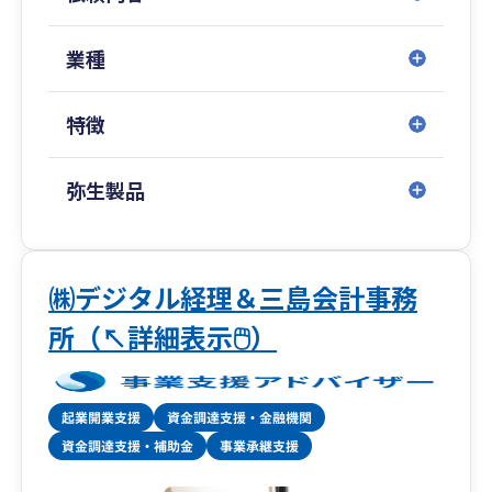
東京都（池袋）／神奈川県（横浜）／山梨県（甲
府）／大阪府／
業種
広島県／山口県（周南）／福岡県（博多・北九
州）／佐賀県／
長崎県／埼玉県（川越）／千葉県／愛知県（名古
特徴
屋）／沖縄県（那覇）
弥生製品
■専門著書やセミナー講演等多数
金融機関をはじめ、各業界で相続や事業承継に関
するセミナー講演実績も多数ございます。
㈱デジタル経理＆三島会計事務
また、著書はAmazon税法部門で1位を獲得する
等、高い専門性を誇ります。
所（↖詳細表示🖱️）