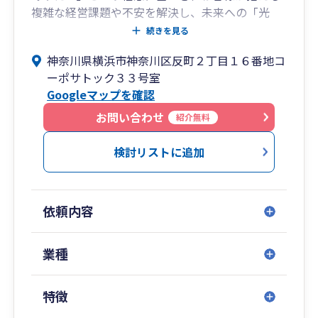
【AＩやアプリの結果を添削します】
複雑な経営課題や不安を解決し、未来への「光
生成過程がブラックボックスではの正しさを担保
明」となることをお約束します。
続きを見る
できません。年一で行う複雑な法人の決算申告な
どには専門家の検証が有効です。
神奈川県横浜市神奈川区反町２丁目１６番地コ
1.クラウド会計の活用： 資金繰り、業務効率、利
ーポサトック３３号室
益構造など、お客様が抱える課題に対し、リアル
【知力体力を維持し老化防止】
Googleマップを確認
タイムデータを駆使して迅速に本質的な解決策を
リタイアすると一気に衰えますが「起業」なら若
導き出します。データに基づいた戦略的なアドバ
お問い合わせ
紹介無料
い世代の邪魔にならずに認知症も予防できます。
イスで、未来への不安を解消します。
創造的に活動する気持ちが大切です。
検討リストに追加
2.多くのソリューションを持つワンストップ体
【先が見えない不安を解消】
制： 税務、財務だけでなく、複雑な事業承継や経
NISA等のお金対策だけでは将来不安は解消できま
営戦略に至るまで、幅広い専門知識をワンストッ
せん。明るく道を照らすには帳簿の理解が重要と
依頼内容
プで提供。お客様が新しい成長を迎え、その後も
なります。
継続的に発展していくための盤石な基盤づくりを
徹底的にサポートします。
業種
3.いかなる困難も乗り越える伴走支援： 私たちは
特徴
単なる外部の専門家ではありません。お客様のビ