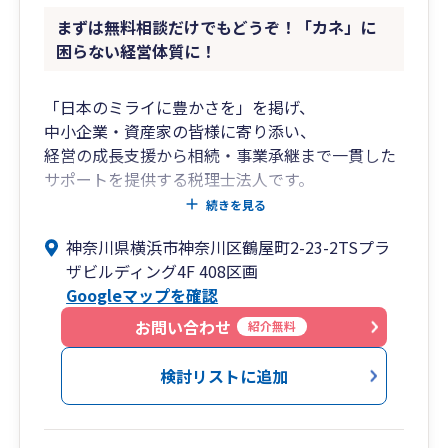
まずは無料相談だけでもどうぞ！「カネ」に
困らない経営体質に！
「日本のミライに豊かさを」を掲げ、
中小企業・資産家の皆様に寄り添い、
経営の成長支援から相続・事業承継まで一貫した
サポートを提供する税理士法人です。
創業期から成長期、成熟期から承継期に至るま
続きを見る
で、
神奈川県横浜市神奈川区鶴屋町2-23-2TSプラ
各フェーズに応じた税務・財務の最適解をご提
ザビルディング4F 408区画
案。
Googleマップを確認
クラウド会計の導入支援から月次経営管理まで、
わかりやすくご支援いたします。
お問い合わせ
紹介無料
■私たちが選ばれる理由
検討リストに追加
フェーズに応じたトータルサポート
➥創業、成長、安定、そして承継——