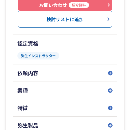
コン、サーバー等の導入、メール、Zoom、ネッ
お問い合わせ
紹介無料
トバンキング、csv 、pdfでペーパーレス化、メモ
リー増設、電子申告、ダイレクト納付、Webサイ
検討リストに追加
ト、動画制作、AI活用などに応えます。
【資金繰り予測で将来の安心安全】
認定資格
丸投げ記帳代行では経理経営ノウハウを蓄積でき
ません。自計化なら速やかな資金調達が可能とな
弥生インストラクター
る他、資金繰りの要の売掛金管理や粗利管理、支
払遅延による信用低下を防ぐ決済管理にも有効で
依頼内容
す。簿記（仕訳）を知らなくも使える会計ソフト
で始めれば税務上も有利です。
業種
【経営管理で企業価値を高めましょう】
社内制度を整備してガバナンス（企業統治）構築
特徴
を図ります。ブラックボックス化しがちな経理の
不正、犯罪防止には予算統制が、複数の事業展開
時（店舗、建設現場、プロジェクト等）には部門
弥生製品
別管理が有効です。