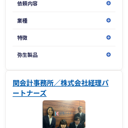
依頼内容
企業のライフサイクルに応じて必要となる税
務・財務体制は変化します。
私たちは各段階で求められる支援を見極め、柔
業種
軟に対応します。
特徴
コストを抑えつつ、中長期的な視点での体制構築
➥無理なコスト負担を強いるのではなく、中小企
業が持続的に発展できるよう、
弥生製品
税務・財務の基盤整備を効率的に進めます。
クラウド会計導入から決算までの一貫対応
➥弥生会計Nextなどクラウド会計の導入支援から
関会計事務所／株式会社経理パ
スタートし、
ートナーズ
記帳代行・税務相談・決算申告までシームレス
にサポート。
会計・税務の“見える化”を実現します。
相続・事業承継の専門チームとの連携による出口