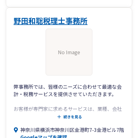
ジネスに深く入り込み、情熱と専門性をもって困
難な時期を共に乗り越えます。豊富な経験と知識
で、予期せぬ問題や難局に直面した時こそ、確か
野田和聡税理士事務所
な指針となる希望の光を提供します。
No Image
弊事務所では、皆様のニーズに合わせて最適な会
計・税務サービスを提供させていただきます。
お客様が専門家に求めるサービスは、業種、会社
規模、目的等によって多種多様です。
続きを見る
ブルステージ会計事務所では、中小零細企業から
神奈川県横浜市神奈川区金港町7-3金港ビル7階
上場会社まで幅広い税務コンサルティングの経験
Googleマップを確認