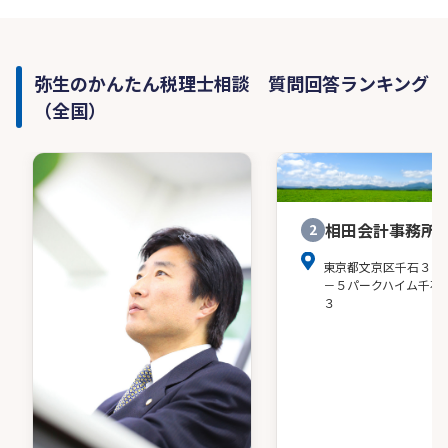
弥生のかんたん税理士相談 質問回答ランキング
（全国）
相田会計事務所
2
東京都文京区千石３－
－５パークハイム千石
３