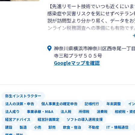
【先進リモート技術でいつも近くにいま
感染症や災害リスクを気にせずベテラン
説が訪問型より分かり易く、データをお
ンライン税務調査への準備にも有効です
【ＤＸ、デジタル化を支援します】
神奈川県横浜市神奈川区西寺尾一丁
アナログのままで高い生産性は望めませ
寺三和プラザ５０５号
Zoom、ネットバンキング、csv 、p
Googleマップを確認
レクト納付、Webサイト、動画制作、A
【資金繰り予測で将来の安心安全】
丸投げ記帳代行では経理経営ノウハウを
可能となる他、資金繰りの要の売掛金管
弥生インストラクター
済管理にも有効です。簿記（仕訳）を知
法人の決算・申告
個人事業主の確定申告
記帳代行
年末調整
イ
利です。
法人成り
事業承継・M&A
法人税
所得税
消費税
相続税・資
経営アドバイス
経営計画策定
ソフトの導入運用支援
【経営管理で企業価値を高めましょう】
建設
製造
小売
卸売
飲食・宿泊
不動産
IT・情報通信
社内制度を整備してガバナンス（企業統
医療・福祉