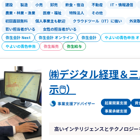
す。
建設
製造
小売
卸売
飲食・宿泊
不動産
IT・情報通信
また、著書はAmazon税法部門で1位
農業・林業・漁業
医療・福祉
特殊法人
その他
初回面談無料
個人事業主も歓迎
クラウドツール（IT）に強い
外貨
若い担当者がいる
女性の担当者がいる
弥生会計 Next
弥生会計 オンライン
弥生会計
やよいの青色申告 
やよいの青色申告
弥生販売
弥生給与
㈱デジタル経理＆三
示🖱️）
高いインテリジェンスとテクノロジー