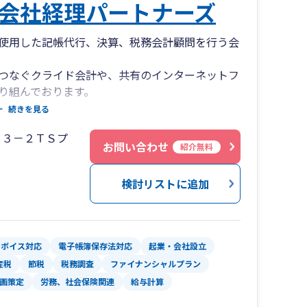
会社経理パートナーズ
据えた支援体制を構築しています。
使用した記帳代行、決算、税務会計顧問を行う会
つなぐクライド会計や、共有のインターネットフ
資に強い”状態にしたい
り組んでおります。
で、会計・税務の整備から始めたい
続きを見る
税務・財務の準備を進めたい
での対応も引き続き行っておりますので、お気軽
ードで成長したい
２３－２ＴＳプ
お問い合わせ
紹介無料
は全国対応
検討リストに追加
梨県（甲府）／大阪府／
・北九州）／佐賀県／
県（名古屋）／沖縄県（那覇）
ンボイス対応
電子帳簿保存法対応
起業・会社設立
産税
節税
税務調査
ファイナンシャルプラン
画策定
労務、社会保険関連
給与計算
承継に関するセミナー講演実績も多数ございま