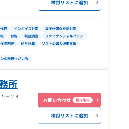
検討リストに追加
識をワンストップで提供。お客様が新しい成長を
」なら若い世代の邪魔にならずに認知症も予防で
めの盤石な基盤づくりを徹底的にサポートしま
です。
理代行
インボイス対応
電子帳簿保存法対応
 私たちは単なる外部の専門家ではありません。お
産税
節税
税務調査
ファイナンシャルプラン
は解消できません。明るく道を照らすには帳簿の理
専門性をもって困難な時期を共に乗り越えます。
会保険関連
給与計算
ソフトの導入運用支援
局に直面した時こそ、確かな指針となる希望の光
ランの税理士がいる
務所
２５－２４
お問い合わせ
紹介無料
検討リストに追加