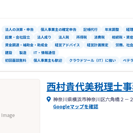
【知力体力を維持し老化防止】
継や経営戦略に至るまで、幅広い専門知
リタイアすると一気に衰えますが「起業
迎え、その後も継続的に発展していくた
きます。創造的に活動する気持ちが大切
す。
法人の決算・申告
個人事業主の確定申告
記帳代行
年末調整
経
【先が見えない不安を解消】
3.いかなる困難も乗り越える伴走支援：
起業・会社設立
法人成り
法人税
所得税
消費税
相続税・資
NISA等のお金対策だけでは将来不安
客様のビジネスに深く入り込み、情熱と
資金調達・補助金・助成金
経営アドバイス
経営計画策定
労務、社
解が重要となります。
豊富な経験と知識で、予期せぬ問題や難
建設
製造
IT・情報通信
を提供します。
初回面談無料
個人事業主も歓迎
クラウドツール（IT）に強い
ベテ
西村貴代美税理士事
神奈川県横浜市神奈川区六角橋２－
Googleマップを確認
 Image