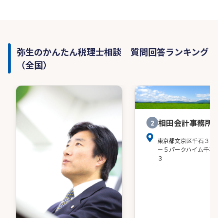
弥生のかんたん税理士相談 質問回答ランキング
（全国）
相田会計事務所
2
東京都文京区千石３－
－５パークハイム千石
３