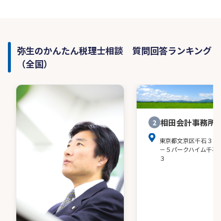
弥生のかんたん税理士相談 質問回答ランキング
（全国）
相田会計事務所
2
東京都文京区千石３－
－５パークハイム千石
３