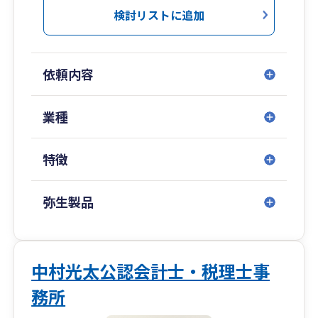
営の現状を数字で可視化し、次の一手を考えるた
検討リストに追加
ネスチャット、リモートシステムなど、新しい技
めの土台づくりを重視しています。大手税理士法
術がどんどん出てきています。
人での実務経験を活かしつつ、距離の近い伴走型
未だに会計ソフトを手入力している方、会計帳簿
の支援を心がけています。
や伝票を手書きで作成している方、業務改善のチ
依頼内容
ャンスです。
ご相談はオンラインにも対応しており、場所を問
わずスピーディーなやり取りが可能です。
業種
祖父や父のような中小企業の社長を助けたい、と
事業のスタートを安心して切っていただけるよ
もに走りたいと考え、税理士になりました。
う、実務面から丁寧にサポートいたします。
目の前のお客様やスタッフと全力で向き合い、
特徴
「夢」を共有し、ひとりひとりの幸せを実現して
いく経営者として、最高のＩＴ税理士法人を導い
弥生製品
ていきたいと考えています。
中村光太公認会計士・税理士事
務所