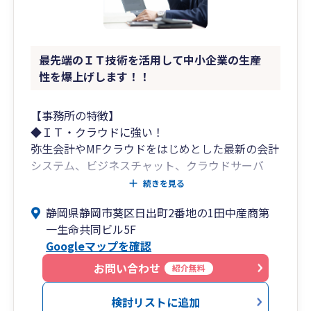
最先端のＩＴ技術を活用して中小企業の生産
性を爆上げします！！
【事務所の特徴】
◆ＩＴ・クラウドに強い！
弥生会計やMFクラウドをはじめとした最新の会計
システム、ビジネスチャット、クラウドサーバ
ー、ＷＥＢ会議システム、遠隔リモートツールそ
続きを見る
の他最新のシステムにより業務を効率化し、社長
静岡県静岡市葵区日出町2番地の1田中産商第
が本当にやるべき「経営」に専念可能。
一生命共同ビル5F
Googleマップを確認
◆明瞭な価格提示！
「わかりやすさ」を重視し、3つのコースから選
お問い合わせ
紹介無料
択可能。
検討リストに追加