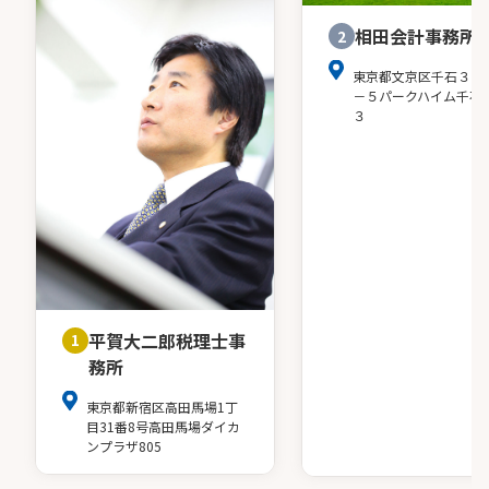
相田会計事務所
2
東京都文京区千石３－
－５パークハイム千石
３
平賀大二郎税理士事
1
務所
東京都新宿区高田馬場1丁
目31番8号高田馬場ダイカ
ンプラザ805