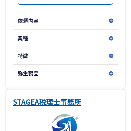
◆代表税理士が40代と若い！
士業にありがちな「先生」ではなく、皆さんと同
じ目線でお話ができる経営の「相棒」となりま
依頼内容
す。
◆税務調査に強い！
業種
50件以上の税務調査対応実績。
社長の「イザという時」をしっかりフォロー。
特徴
◆投資に強い！
不動産、太陽光、株式、保険など、富裕層の方が
弥生製品
＋αで活用される投資関係が得意。
【事務所の紹介】
はじめまして！
STAGEA税理士事務所
静岡県静岡市の最高のＩＴ税理士法人、最高のＩ
Ｔ経営支援株式会社の代表税理士 戸越裕介（とご
えゆうすけ）と申します。
私の祖父と父は昔、大阪で工場を経営し、毎日朝