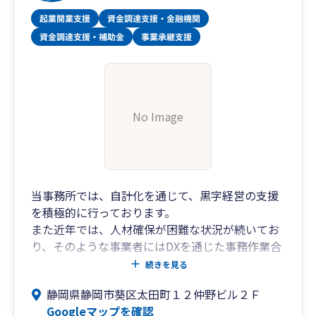
No Image
当事務所では、自計化を通じて、黒字経営の支援
を積極的に行っております。
また近年では、人材確保が困難な状況が続いてお
り、そのような事業者にはDXを通じた事務作業合
理化のご提案も行っております。
続きを見る
これから新たに事業を始めようと検討されている
静岡県静岡市葵区太田町１２仲野ビル２Ｆ
方に対して、税務相談から法人化相談、資金調達
Googleマップを確認
支援、事業承継・M＆A支援まで幅広くサービスを