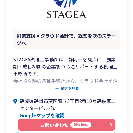
4時に起きて誰よりも早く出社し、ボイラーを焚
いて機械を温め、真っ黒になりながら汗をかき、
日が暮れるまで働いていました。
それだけ頑張っても、利益は出ていましたが、資
金繰りはお世辞にも順風満帆で安心経営とは言え
創業支援×クラウド会計で、経営を次のステー
ず、金策に走る事も多かったと聞いています。
ジへ
当時は、「黒字なのに資金繰りが厳しい理由」が
わかりませんでしたが、今なら説明ができます。
STAGEA税理士事務所は、静岡市を拠点に、創業
期・成長初期の企業を中心にサポートする税理士
税金と会計って難しいですよね。。。
事務所です。
私たちの仕事は、いかに「難しいことをわかりや
会社設立時の各種手続きから、クラウド会計を活
すく」するかが重要だと考えています。
用した経理体制の構築、資金繰りや税務面の整理
続きを見る
難しい専門用語をできる限り無くし、回りくどい
まで、事業の立ち上げ段階に必要な実務をトータ
内容をシンプルに説明することで、「日本一わか
静岡県静岡市葵区鷹匠2丁目8番10号静鉄鷹二
ルで支援しています。
りやすい税理士」を目指しています。
センタービル3階
Googleマップを確認
創業期は判断すべきことが多く、税務や会計が後
また、近年はＩＴやＡＩが発達し、経理業務が大
回しになりがちです。
お問い合わせ
幅に変化しています。
紹介無料
当事務所では、単なる申告業務にとどまらず、経
クラウド会計、ＯＣＲ、クラウドサーバー、ビジ