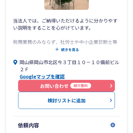
当法人では、ご納得いただけるように分かりやす
い説明をすることを心がけています。
税務業務のみならず、社労士や中小企業診断士等
の専門家と提携して、補助金や助成金の活用もご
続きを見る
提案しております。
岡山県岡山市北区今３丁目１０－１０備前ビル
また経営計画の策定や、売上や利益の改善のため
２Ｆ
の予算策定、黒字化に向けての各種分析も実施
Googleマップを確認
し、御社の発展に貢献します。
お問い合わせ
紹介無料
クラウド会計の導入による経理業務や給与計算の
効率化の支援も実施しており、記帳代行も承って
検討リストに追加
います。
是非一度、我々にご相談ください。
依頼内容