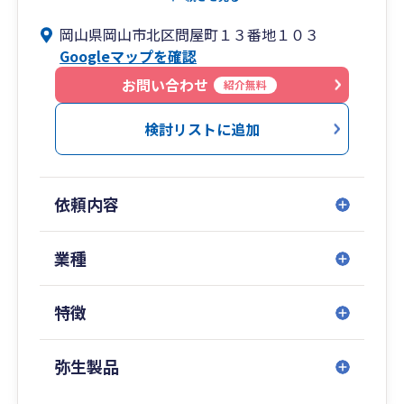
や、確定申告もお任せください。また、法人向け
岡山県岡山市北区問屋町１３番地１０３
には会社設立サポートや法人税申告、税理士顧問
Googleマップを確認
契約なども承っております。各種税申告の無料相
談も面談で随時行っておりますのでお気軽にご相
お問い合わせ
紹介無料
談くださいませ。
検討リストに追加
依頼内容
業種
特徴
弥生製品