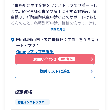
当事務所は中小企業をワンストップでサポートし
ます。経営者様の税金や雇用に関するお悩み、資
金繰り、補助金助成金申請などのサポートはもち
ろんのこと、各種許可申請、相続を含めて、常に
最新の情報をキャッチし最適な方法でサポートし
続きを見る
ます。また、創業サポートにも力を入れており、
岡山県岡山市北区津島新野２丁目１番３５号ユ
資金調達や事業計画書作成も迅速にサポートして
ートピア２１
おります。
Googleマップを確認
「中小企業のベストパートナー」として、経営者
様にとことん向き合い、互いに切磋琢磨し、成長
お問い合わせ
紹介無料
していくことが私の理想であります。「企業は社
会の公器」という松下幸之助氏（現Panasonic創
検討リストに追加
業者）の言葉があります。私腹を肥やすのではな
く、地域社会に貢献していくことが自企業発展の
一番の近道であると考え、日々の業務に励んでお
認定資格
ります。生まれ育った岡山から日本全国を元気に
していきます！
弥生インストラクター