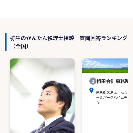
弥生のかんたん税理士相談 質問回答ランキング
（全国）
相田会計事務所
2
東京都文京区千石３－
－５パークハイム千石
３