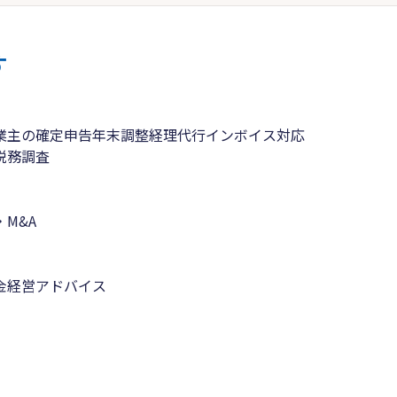
す
業主の確定申告
年末調整
経理代行
インボイス対応
税務調査
M&A
金
経営アドバイス