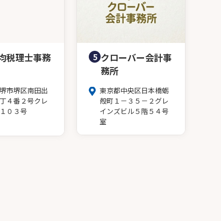
均税理士事務
5
クローバー会計事
務所
堺市堺区南田出
東京都中央区日本橋蛎
丁４番２号クレ
殻町１－３５－２グレ
１０３号
インズビル５階５４号
室