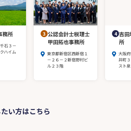
事務所
3
公認会計士税理士
4
吉田
甲田拓也事務所
所
千石３－
クハイム
東京都新宿区西新宿１
大阪府
－２６－２新宿野村ビ
井町３
ル２３階
スト泉
したい方はこちら