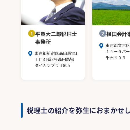
1
平賀大二郎税理士
2
相田会計
事務所
東京都文京区
１４－５パー
東京都新宿区高田馬場1
千石４０３
丁目31番8号高田馬場
ダイカンプラザ805
税理士の紹介を弥生におまかせ