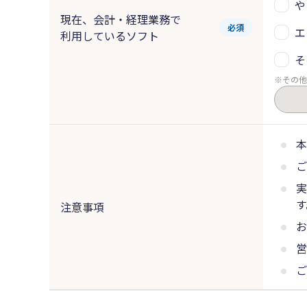
や
現在、会計・経理業務で
必須
エ
利用しているソフト
そ
その他
本
ご
実
す
注意事項
お
営
ご