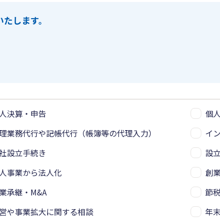
いたします。
人決算・申告
個
理業務代行や記帳代行（帳簿等の代理入力）
イ
社設立手続き
設
人事業から法人化
創
業承継・M&A
節
営や事業拡大に関する相談
年