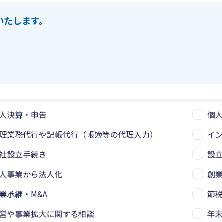
いたします。
人決算・申告
個
理業務代行や記帳代行（帳簿等の代理入力）
イ
社設立手続き
設
人事業から法人化
創
業承継・M&A
節
営や事業拡大に関する相談
年