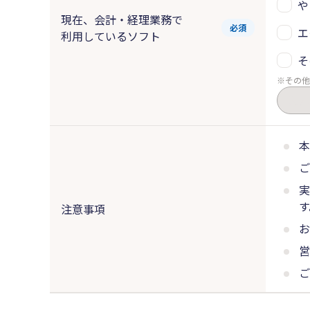
や
現在、会計・経理業務で
必須
エ
利用しているソフト
そ
その他
本
ご
実
す
注意事項
お
営
ご