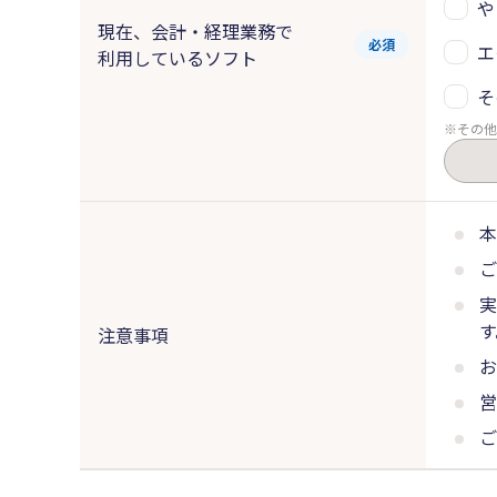
や
現在、会計・経理業務で
必須
エ
利用しているソフト
そ
その他
本
ご
実
す
注意事項
お
営
ご