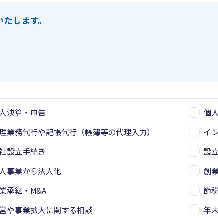
いたします。
人決算・申告
個
理業務代行や記帳代行（帳簿等の代理入力）
イ
社設立手続き
設
人事業から法人化
創
業承継・M&A
節
営や事業拡大に関する相談
年