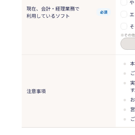
や
現在、会計・経理業務で
必須
エ
利用しているソフト
そ
その他
本
ご
実
す
注意事項
お
営
ご