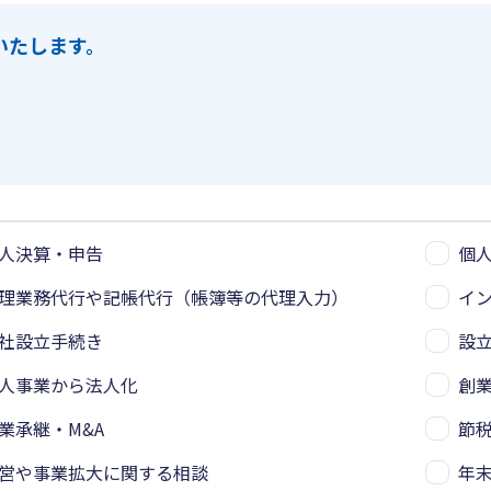
いたします。
人決算・申告
個
理業務代行や記帳代行（帳簿等の代理入力）
イ
社設立手続き
設
人事業から法人化
創
業承継・M&A
節
営や事業拡大に関する相談
年